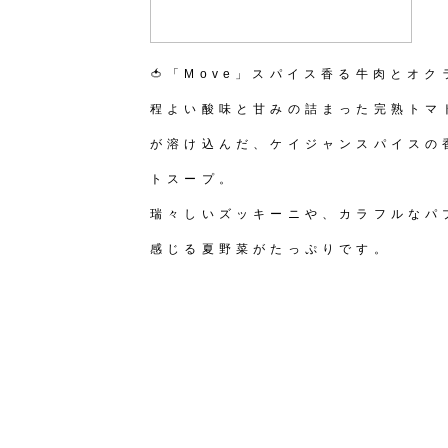
🍅「Move」スパイス香る牛肉とオ
程よい酸味と甘みの詰まった完熟トマ
が溶け込んだ、ケイジャンスパイスの
トスープ。
瑞々しいズッキーニや、カラフルなパ
感じる夏野菜がたっぷりです。