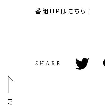
番組HPは
こちら
！
SHARE