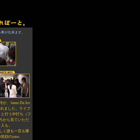
る事が出来ます。
anne Da Arc
て行われました。ライブ
々と行う中打ち（フ
ろから見ていただ
う人も。
しく誰も一言も喋
顔のyasu、