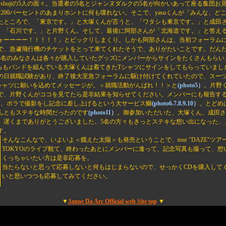
a-yu、shujiの5人の面々。当選者の5名とジャンヌダルクの5名が向かいあって座る集団
200パーセントのあまりホントに何も喋れない。そこで、yasuくんが「みんな、ど
たところで、「東京です。」と大塚くんが言うと、「ワタシも東京です。」と成田
。「石川です。」と片野くん。そして、最後に阿部さんが「北海道です。」と答え
ォーーーー！！！！！」とビックリしまくり。しかも阿部さんは、当初フォーラム
で、急遽飛行機のチケットをとって来てくれたそうで、ありがたいことです。だん
5名のみなさんは各々が購入していたグッズにメンバーからサインをたくさんもらい
らもバンドを組んでいる大塚くんは着てきたTシャツにサインをしてもらっていまし
の日就職試験があり、終了後大至急フォーラムに駆け付けてくれていたので、スー
シャツに願いを込めてメッセージが。＜就職活動がんばれ！！＞と
(photo5）
。片野
で、片野くんがココを見てたら是非結果を知らせてください。メンバーにも報告す
と、ポラで撮影をし記念に差し上げるという大サービス鰤
(photo6.7.8.9.10）
。とどめ
んともステキな時間だったのです
(photo11）
。御参加いただいた、大塚くん、成田さ
、遅くまでありがとうございました。5名の方々もきっとステキな想い出になった、
す。
そんなこんなで、いよいよ＜餓えた太陽＞も発売ということで、tour "DAZE"ツアー
TOKYOのライブ観て、終わったあとにメンバーに逢って、記念写真も撮って、想
くっちゃいたい方は是非応募を。
当たらないと思って応募しないと何もはじまらないので、せっかくCDを購入して
いと思いつつも応募してみてください。
▼
Janne Da Arc Official web Site top
▼