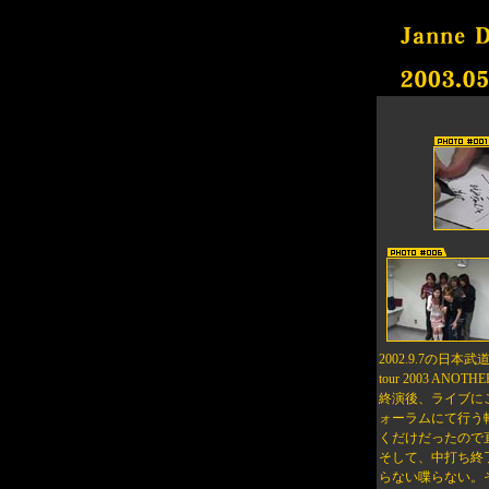
2002.9.7の日
tour 2003 
終演後、ライブに
ォーラムにて行う
くだけだったので
そして、中打ち終
らない喋らない。