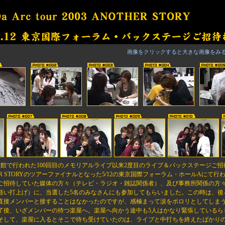
画像をクリックすると大きな画像をみ
本武道館で行われた100回目のメモリアルライブ以来2度目のライブ＆バックステージご招待が、J
ANOTHER STORYのツアーファイナルとなった5/12の東京国際フォーラム・ホールAに
ご招待していた媒体の方々（テレビ・ラジオ・雑誌関係者）、及び事務所関係の方
軽い打上げ）に、当選した5名のみなさんにも参加してもらいました。この時は、後
直接メンバーと接することはなかったのですが、感極まって涙をポロリとしてしま
了後、いざメンバーの待つ楽屋へ。楽屋へ向かう途中も5人はかなり緊張しているら
そして、楽屋に入るとそこで待ち受けていたのは、ライブと中打ちを終えたばかりの笑