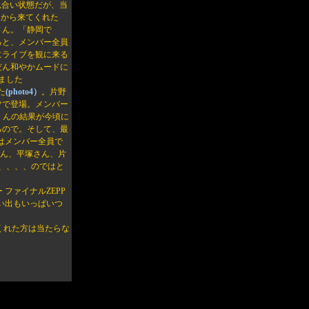
お見合い状態だが、当
こから来てくれた
さん。「静岡で
ると、メンバー全員
にライブを観に来る
だん和やかムードに
ました
た
(photo4）
。片野
ツで登場。メンバー
くんの結果が今頃に
るので。そして、最
はメンバー全員で
ん、平塚さん、片
、、、、のではと
 ファイナルZEPP
い出もいっぱいつ
くれた方は当たらな