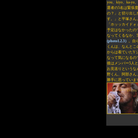
you、kiyo、k
選者の5名は緊張度
の？」と切り出し
す。」と平塚さん
「ホッッカイドォ
予定はなかったの
なってくるなか、
(photo1.2.3）
。自
くんは、なんとこ
からは着ていたY
なって気になるの
後はメンバー5人
お見送りというな
野くん、阿部さん
勝手に思っていま