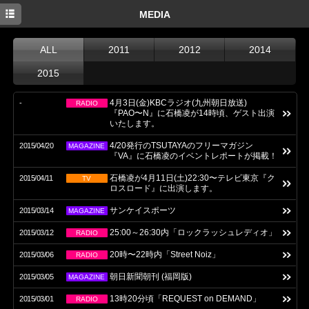
TOP
MEDIA
NEWS
ALL
2011
2012
2014
LIVE
2015
MEDIA
4月3日(金)KBCラジオ(九州朝日放送)
-
RADIO
『PAO〜N』に石橋凌が14時頃、ゲスト出演
PROFILE
いたします。
4/20発行のTSUTAYAのフリーマガジン
DISCOGRAPHY
2015/04/20
MAGAZINE
『VA』に石橋凌のイベントレポートが掲載！
GOODS
石橋凌が4月11日(土)22:30〜テレビ東京『ク
2015/04/11
TV
ロスロード』に出演します。
TWITTER
サンケイスポーツ
2015/03/14
MAGAZINE
25:00～26:30内「ロックラッシュレディオ」
2015/03/12
RADIO
20時〜22時内「Street Noiz」
2015/03/06
RADIO
朝日新聞朝刊 (福岡版)
2015/03/05
MAGAZINE
13時20分頃「REQUEST on DEMAND」
2015/03/01
RADIO