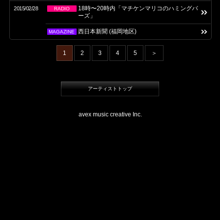
18時〜20時内「マチケンマリコのハミングバ
2015/02/28
RADIO
ーズ」
西日本新聞 (福岡地区)
MAGAZINE
1
2
3
4
5
＞
アーティストトップ
avex music creative Inc.