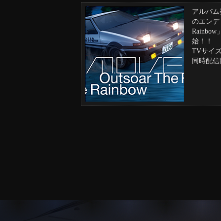
アルバム
のエンディン
Rainb
始！！
TVサイズ
同時配信