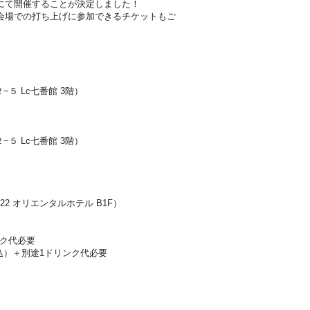
にて開催することが決定しました！
会場での打ち上げに参加できるチケットもご
５ Lc七番館 3階）
５ Lc七番館 3階）
422 オリエンタルホテル B1F）
ンク代必要
税込）＋別途1ドリンク代必要