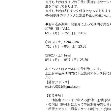
※打ち上げはライブ終了後に実施するツーシ
度を予定しております。
※打ち上げは3ドリンク付きとなっておりま
4杯目以降のドリンクは別途料金が発生いた
◆お申込み期間：開催月によって期間が異な
①7/9（日）Vol.1
6/12（月）～7/2（日）23:59
②8/12（土）Semi Final
7/10（月）～8/5（土）23:59
③9/23（土）Final
8/14（月）～9/17（日）23:59
本イベントはメールにて受付致します。
上記お申込み期間内に下記受付アドレス宛に
さい。
【受付アドレス】
we.info0321@gmail.com
【必要事項】
・三浦拓也ソロライブ申込み(件名にお書き添
・公演日（開催月によって申込期間が異なり
・希望チケット（通常チケットor打ち上げ参