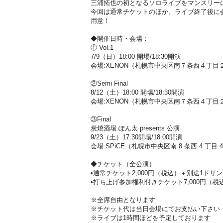
三浦拓也の初となるソロライブをマンスリー
今回は通常チケットのほか、ライブ終了後に
用意！
◆開催日時・会場：
① Vol.1
7/9（日）18:00 開場/18:30開演
会場:XENON（札幌市中央区南７条西４丁目２−
②Semi Final
8/12（土）18:00 開場/18:30開演
会場:XENON（札幌市中央区南７条西４丁目２−
③Final
炭焼酒場 ぽん太 presents 公演
9/23（土）17:30開場/18:00開演
会場:SPiCE（札幌市中央区南 8 条西 4 丁目 
◆チケット（全公演）
•通常チケット2,000円（税込）＋別途1ドリ
•打ち上げ参加権利付きチケット7,000円（
※全席自由となります
※チケット代は当日会場にてお支払い下さい
※ライブは1時間ほどを予定しております