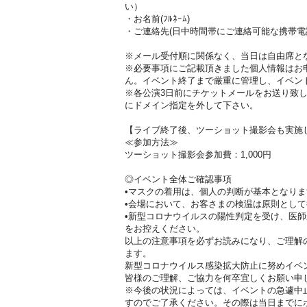
い）
・お名前(ﾌﾙﾈｰﾑ)
・ご連絡先(日中時間帯にご連絡可能な携帯電
※メール受付順に関係なく、当日は自由席と
※必要事項にご記載頂きました個人情報はお
ん。イベント終了まで厳重に管理し、イベン
※各公演3日前にチケットメールをお送り致
にドメイン指定を外して下さい。
【ライブ終了後、ツーショット撮影会も実施
≪参加方法≫
ツーショット撮影会参加費：1,000円
◎イベント全体ご確認事項
•マスクの着用は、個人の判断が基本となりま
•会場において、お客さまの検温は原則とし
•新型コロナウイルスの陽性判定を受け、医
をお控えください。
以上の注意事項を必ずお読みになり、ご理解
ます。
新型コロナウイルス感染拡大防止に努めイベ
皆様のご理解、ご協力を何卒宜しくお願い申
※今後の状況によっては、イベントの急遽中
すのでご了承ください。その際は当日までに