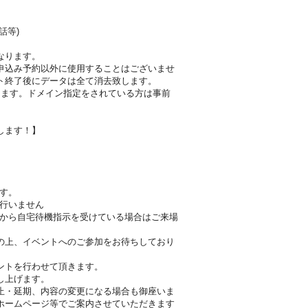
話等)
なります。
申込み予約以外に使用することはございませ
ト終了後にデータは全て消去致します。
します。ドメイン指定をされている方は事前
します！】
す。
て行いません
師から自宅待機指示を受けている場合はご来場
の上、イベントへのご参加をお待ちしており
ントを行わせて頂きます。
し上げます。
止・延期、内容の変更になる場合も御座いま
ホームページ等でご案内させていただきます