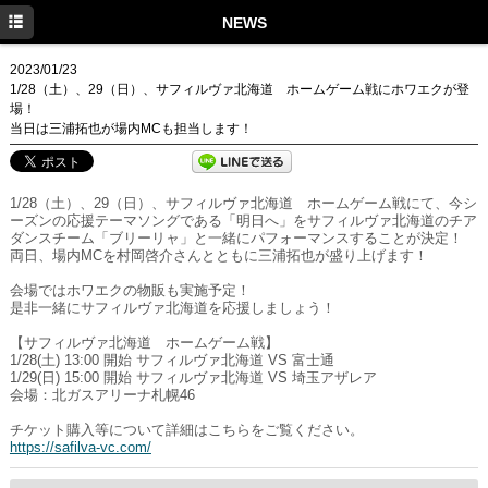
HOME
NEWS
NEWS
2023/01/23
1/28（土）、29（日）、サフィルヴァ北海道 ホームゲーム戦にホワエクが登
SCHEDULE
場！
当日は三浦拓也が場内MCも担当します！
DISCOGRAPHY
PROFILE
1/28（土）、29（日）、サフィルヴァ北海道 ホームゲーム戦にて、今シ
ーズンの応援テーマソングである「明日へ」をサフィルヴァ北海道のチア
MOVIE
ダンスチーム「ブリーリャ」と一緒にパフォーマンスすることが決定！
両日、場内MCを村岡啓介さんとともに三浦拓也が盛り上げます！
GOODS
会場ではホワエクの物販も実施予定！
是非一緒にサフィルヴァ北海道を応援しましょう！
【サフィルヴァ北海道 ホームゲーム戦】
1/28(土) 13:00 開始 サフィルヴァ北海道 VS 富士通
1/29(日) 15:00 開始 サフィルヴァ北海道 VS 埼玉アザレア
会場：北ガスアリーナ札幌46
チケット購入等について詳細はこちらをご覧ください。
https://safilva-vc.com/