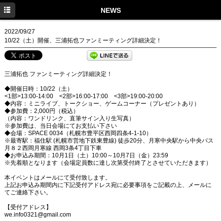
HOME
NEWS
NEWS
2022/09/27
10/22（土）開催、三浦拓也ファンミーティング詳細決定！
SCHEDULE
DISCOGRAPHY
三浦拓也 ファンミーティング詳細決定！
PROFILE
◆開催日時：10/22（土）
<1部>13:00-14:00 <2部>16:00-17:00 <3部>19:00-20:00
◆内容：ミニライブ、トークショー、ゲームコーナー（プレゼントあり）
MOVIE
◆参加費：2,000円（税込）
（内容：ワンドリンク、直筆サイン入り生写真）
GOODS
※参加費は、当日会場にてお支払い下さい
◆会場：SPACE 0034（札幌市豊平区西岡四条4-1-10）
※最寄駅：福住駅 (札幌市営地下鉄東豊線) 徒歩20分、月寒中央駅から中央バス
月８２西岡月寒線 西岡3条4丁目下車
◆お申込み期間：10月1日（土）10:00～10月7日（金）23:59
※先着順となります（会場定員数に達し次第受付終了とさせていただきます）
本イベントはメールにて受付致します。
上記お申込み期間内に下記受付アドレス宛に必要事項をご記載の上、メールに
てご連絡下さい。
【受付アドレス】
we.info0321@gmail.com