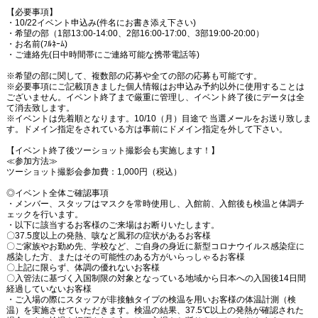
【必要事項】
・10/22イベント申込み(件名にお書き添え下さい)
・希望の部（1部13:00-14:00、2部16:00-17:00、3部19:00-20:00）
・お名前(ﾌﾙﾈｰﾑ)
・ご連絡先(日中時間帯にご連絡可能な携帯電話等)
※希望の部に関して、複数部の応募や全ての部の応募も可能です。
※必要事項にご記載頂きました個人情報はお申込み予約以外に使用することは
ございません。イベント終了まで厳重に管理し、イベント終了後にデータは全
て消去致します。
※イベントは先着順となります。10/10（月）目途で 当選メールをお送り致しま
す。ドメイン指定をされている方は事前にドメイン指定を外して下さい。
【イベント終了後ツーショット撮影会も実施します！】
≪参加方法≫
ツーショット撮影会参加費：1,000円（税込）
◎イベント全体ご確認事項
・メンバー、スタッフはマスクを常時使⽤し、⼊館前、⼊館後も検温と体調チ
ェックを⾏います。
・以下に該当するお客様のご来場はお断りいたします。
〇37.5度以上の発熱、咳など風邪の症状があるお客様
〇ご家族やお勤め先、学校など、ご自身の身近に新型コロナウイルス感染症に
感染した方、またはその可能性のある方がいらっしゃるお客様
〇上記に限らず、体調の優れないお客様
〇入管法に基づく入国制限の対象となっている地域から日本への入国後14日間
経過していないお客様
・ご⼊場の際にスタッフが⾮接触タイプの検温を⽤いお客様の体温計測（検
温）を実施させていただきます。検温の結果、37.5℃以上の発熱が確認された