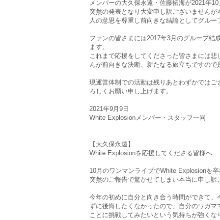
メンバーの大久保永遠・佐藤拓海が2021年10月
突然の発表となり大変申し訳ございませんが
人の意思を尊重し前向きな結論としてグルー
ファンの皆さまには2017年3月のグループ
ます。
これまで応援をしてくださった皆さまには悲
んが前向きな決断、新たなる旅立ちですので
現運営体制での活動は残りあとわずかではご
ろしくお願い申し上げます。
2021年9月9日
White Explosionメンバー・スタッフ一同
【大久保永遠】
White Explosionを応援してくださる皆様へ
10月のワンマンライブでWhite Explosi
突然のご報告で驚かせてしまい本当に申し訳
今年の初めに自分と向き合う時間ができて、
ずに後悔したくなかったので、自分のワガマ
ことに挑戦してみたいという気持ちが強くな