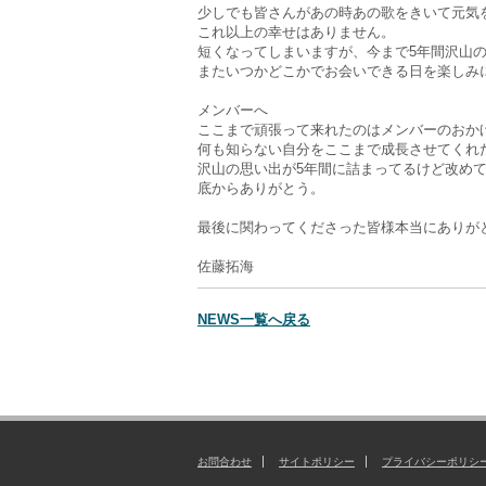
少しでも皆さんがあの時あの歌をきいて元気
これ以上の幸せはありません。
短くなってしまいますが、今まで5年間沢山
またいつかどこかでお会いできる日を楽しみ
メンバーへ
ここまで頑張って来れたのはメンバーのおか
何も知らない自分をここまで成長させてくれ
沢山の思い出が5年間に詰まってるけど改め
底からありがとう。
最後に関わってくださった皆様本当にありが
佐藤拓海
NEWS一覧へ戻る
お問合わせ
サイトポリシー
プライバシーポリシ