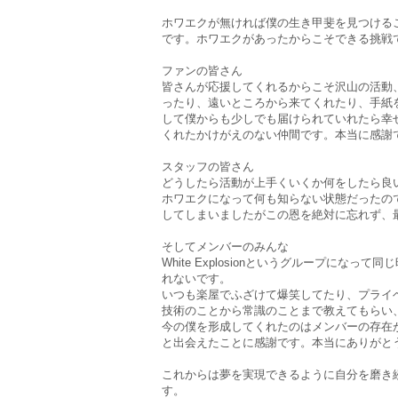
ホワエクが無ければ僕の生き甲斐を見つける
です。ホワエクがあったからこそできる挑戦
ファンの皆さん
皆さんが応援してくれるからこそ沢山の活動
ったり、遠いところから来てくれたり、手紙
して僕からも少しでも届けられていれたら幸
くれたかけがえのない仲間です。本当に感謝
スタッフの皆さん
どうしたら活動が上手くいくか何をしたら良
ホワエクになって何も知らない状態だったの
してしまいましたがこの恩を絶対に忘れず、
そしてメンバーのみんな
White Explosionというグループに
れないです。
いつも楽屋でふざけて爆笑してたり、プライ
技術のことから常識のことまで教えてもらい
今の僕を形成してくれたのはメンバーの存在
と出会えたことに感謝です。本当にありがと
これからは夢を実現できるように自分を磨き
す。