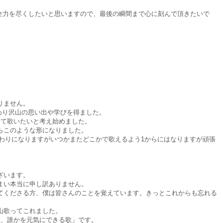
永遠として全力を尽くしたいと思いますので、最後の瞬間まで心に刻んで頂きたいで
りません。
プに関わり沢山の思い出や学びを得ました。
して歌いたいと考え始めました。
らこのような形になりました。
の活動は終わりになりますがいつかまたどこかで歌えるよう1からにはなりますが頑張
ざいます。
まい本当に申し訳ありません。
てくださる方、僕は皆さんのことを覚えています。きっとこれからも忘れる
山歌ってこれました。
歌、誰かを元気にできる歌」です。