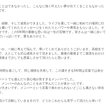
ことはできなかったし、こんなに強く叶えたい夢が出てくることもなかった
です。
、経験、そして成長ができました。ライブを通して一緒に初めての場所に行
を書いてくれたりメッセージをくれたりとパワーや勇気をもらいました。そ
せです。この5年間の素敵な思い出は一生の宝物です。皆さんは一緒に歩いて
でいっぱいです。愛をありがとう。
いか、一緒に考えて悩んで、導いてくれてありがとうございます。高校生で
で、人としても沢山成長させて頂きました。最後の最後までご迷惑をおかけ
最後まで少しでも恩返しさせて頂けたらと思います。
なって同じ時間を過ごして、同じ感情を共有して、この濃すぎる5年間は言葉では表せ
ベートでも遊んだり居心地が良すぎるメンバーでした。
、メンバーのみんなのことをみて学んだことが多かったです。
が大きいです。メンバーという言葉で表わせられないどこにも属さない存在
う。
続けて活動していきますので、どうかこれからも見守って頂けたら幸いで