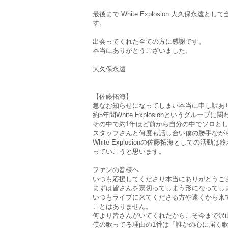
最後まで White Explosion 大久保
す。
出会ってくれた全ての方に感謝です。
本当にありがとうございました。
大久保永遠
【佐藤拓海】
急なお知らせになってしまい本当に申し訳あ
約5年間White Explosionというグルー
その中で約1年ほど前から自分の中でソロと
スタッフさんと何度も話し合い僕の勝手なが
White Explosionの佐藤拓海として
っていこうと思います。
ファンの皆様へ
いつも応援してくださり本当にありがとうご
まずは皆さんを裏切ってしまう形になってし
いつもライブに来てくださる方や遠くから来
ことはありません。
何より皆さんがいてくれたからこそ今まで沢
僕の歌ってる理由の1番は「誰かの心に届く