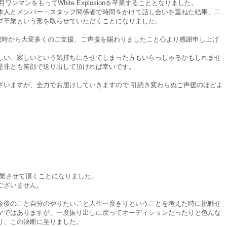
ワンマンをもってWhite Explosionを卒業することとなりました。
本人とメンバー・スタッフ関係者で時間をかけて話し合いを重ねた結果、二
プ卒業という形を取らせていただくことになりました。
結成時から大変多くのご支援、ご声援を賜わりましたこと心より感謝申し上げ
しい、寂しいという気持ちにさせてしまった方もいらっしゃるかもしれませ
是非とも笑顔で送り出して頂ければ幸いです。
ざいますが、全力でお届けしていきますので 引続き変わらぬご声援のほどよ
onを卒業させて頂くことになりました。
ございません。
今後のこと自分のやりたいこと人生一度きりということを考えた時に挑戦せ
マではありますが、一度振り出しに戻ってオーディションだったりと色んな
り、この決断に至りました。