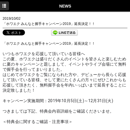
HOME
NEWS
NEWS
2019/10/02
「ホワエク みんなと握手キャンペーン2019」延長決定！！
SCHEDULE
DISCOGRAPHY
「ホワエク みんなと握手キャンペーン2019」延長決定！！
PROFILE
いつもホワエクを応援して頂いている皆様へ
この夏、ホワエクは盛りだくさんのイベントを皆さんと楽しむため
MOVIE
に夏のキャンペーンと題しまして、イベントやライブ会場にて無料
で握手会を行ってまいりました。
GOODS
はじめてホワエクをご覧になられた方や、デビューから長らく応援
して頂いている皆様、そして更にたくさんの方々にぜひこれからも
応援して頂きたく、無料握手会を年内いっぱいまで延長することに
決定致しました！
キャンペーン実施期間：2019年10月5日(土)～12月31日(火)
つきましては下記、特典会内容詳細をご確認くださいませ。
＜特典会に関するご確認・注意事項＞