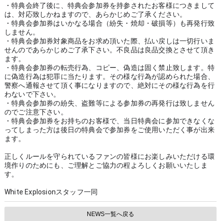
・特典会終了後に、特典会参加券を持参されたお客様につきまして
は、対応致しかねますので、あらかじめご了承ください。
・特典会参加券はいかなる場合（紛失・焼却・破損等）も再発行致
しません。
・特典会参加券対象商品をお求め頂いた際、払い戻しは一切行いま
せんのであらかじめご了承下さい。不良品は良品交換とさせて頂き
ます。
・特典会参加券の転売行為、コピー、偽造は固く禁止致します。特
に偽造行為は犯罪に当たります。その様な行為が認められた場合、
警察へ通報させて頂く事になりますので、絶対にその様な行為を行
わないで下さい。
・特典会参加券の紛失、盗難等による参加券の再発行は致しません
のでご注意下さい。
・特典会参加券をお持ちのお客様で、当日特典会に参加できなくな
ってしまった方は後日の特典会で参加券をご使用いただく事が出来
ます。
正しくルールを守られているファンの皆様にお楽しみいただける環
境作りのためにも、ご理解とご協力の程よろしくお願いいたしま
す。
White Explosionスタッフ一同 
NEWS一覧へ戻る