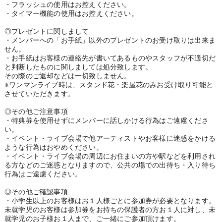
・フラッシュの使用はお控えください。
・タイマー機能の使用はお控えください。
◎プレゼントに関しまして
・メンバーへの「お手紙」以外のプレゼントのお受け取りは出来ま
せん。
・お手紙はお客様の連絡先が書いてあるものやスタッフが不適切だ
と判断したものに関しましては処分致します。
その際のご返却などは一切致しません。
※ワンマンライブ時は、スタンド花・楽屋花のみお受け取り可能と
させていただきます。
◎その他ご注意事項
・特典券を使用せずにメンバーに話しかける行為はご遠慮くださ
い。
・イベント・ライブ会場で他アーティストやお客様に迷惑をかける
ような行為はおやめください。
・イベント・ライブ会場の周辺にお住まいの方や駅などを利用され
る方などのご迷惑となりますので、公共の場での出待ち・入り待ち
行為はご遠慮ください。
◎その他ご確認事項
・小学生以上のお客様はお１人様ごとに参加券が必要となります。
未就学児のお客様は参加券をお持ちの保護者の方お１人に対し、未
就学児のお子様お１人まで、ご一緒にご参加頂けます。