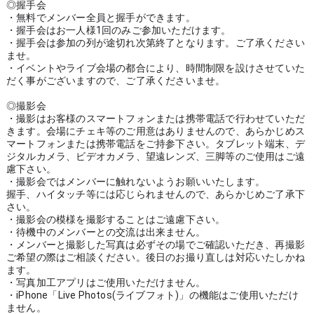
◎握手会
・無料でメンバー全員と握手ができます。
・握手会はお一人様1回のみご参加いただけます。
・握手会は参加の列が途切れ次第終了となります。ご了承ください
ませ。
・イベントやライブ会場の都合により、時間制限を設けさせていた
だく事がございますので、ご了承くださいませ。
◎撮影会
・撮影はお客様のスマートフォンまたは携帯電話で行わせていただ
きます。会場にチェキ等のご用意はありませんので、あらかじめス
マートフォンまたは携帯電話をご持参下さい。タブレット端末、デ
ジタルカメラ、ビデオカメラ、望遠レンズ、三脚等のご使用はご遠
慮下さい。
・撮影会ではメンバーに触れないようお願いいたします。
握手、ハイタッチ等には応じられませんので、あらかじめご了承下
さい。
・撮影会の模様を撮影することはご遠慮下さい。
・待機中のメンバーとの交流は出来ません。
・メンバーと撮影した写真は必ずその場でご確認いただき、再撮影
ご希望の際はご相談ください。後日のお撮り直しは対応いたしかね
ます。
・写真加工アプリはご使用いただけません。
・iPhone「Live Photos(ライブフォト)」の機能はご使用いただけ
ません。