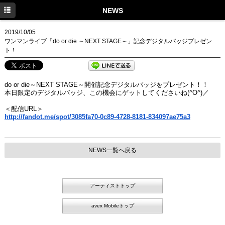
HOME
NEWS
NEWS
2019/10/05
ワンマンライブ「do or die ～NEXT STAGE～」記念デジタルバッジプレゼン
SCHEDULE
ト！
DISCOGRAPHY
do or die～NEXT STAGE～開催記念デジタルバッジをプレゼント！！
PROFILE
本日限定のデジタルバッジ、この機会にゲットしてくださいね(^O^)／
MOVIE
＜配信URL＞
http://fandot.me/spot/
3085fa70-0c89-4728-8181-
834097ae75a3
GOODS
NEWS一覧へ戻る
アーティストトップ
avex Mobileトップ