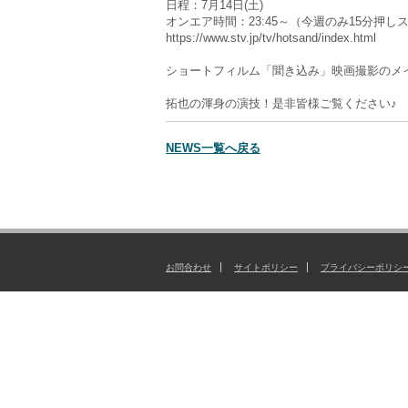
日程：7月14日(土)
オンエア時間：23:45～（今週のみ15分押し
https://www.stv.jp/tv/hotsand/index.html
ショートフィルム「聞き込み」映画撮影のメ
拓也の渾身の演技！是非皆様ご覧ください♪
NEWS一覧へ戻る
お問合わせ
サイトポリシー
プライバシーポリシ