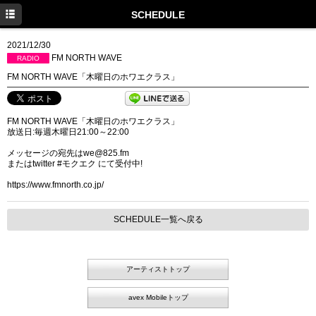
HOME
SCHEDULE
NEWS
2021/12/30
FM NORTH WAVE
RADIO
SCHEDULE
FM NORTH WAVE「木曜日のホワエクラス」
DISCOGRAPHY
FM NORTH WAVE「木曜日のホワエクラス」
PROFILE
放送日:毎週木曜日21:00～22:00
MOVIE
メッセージの宛先はwe@825.fm
またはtwitter #モクエク にて受付中!
GOODS
https://www.fmnorth.co.jp/
SCHEDULE一覧へ戻る
アーティストトップ
avex Mobileトップ