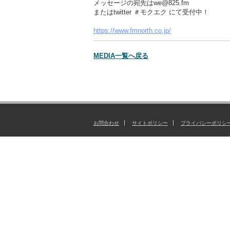
メッセージの宛先はwe@825.fm
またはtwitter ＃モクエク にて受付中！
https://www.fmnorth.co.jp/
MEDIA一覧へ戻る
お問合わせ
サイトポリシー
プライバシーポリシ