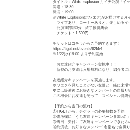
タイトル：White Explosion 月イチ公演「イッツ
開場：18:30
開演：19:00
※White Explosion(ホワエク)がお届けす
ライブあり、コーナーありと、楽しめるイ
公演1時間30分 終了後特典会
チケット：1,500円
チケットはコチラからご予約できます！
https://tiget.net/events/82554
※1/22(水)19:00 より予約開始
お友達紹介キャンペーン実施中！！
新規のお友達は入場無料になり、紹介者に
友達紹介キャンペーンを実施します。
ホワエクを見たことがない友達と一緒に来場
更には終演後にお好きなメンバーとの自撮り
この機会にお友達を誘って、スペシャル特典
【予約から当日の流れ】
①TIGETから、チケットの必要枚数を予約
②備考欄に「うち友達キャンペーン参加○名
③当日、受付にて友達キャンペーンできた方
④終演後、お好きなメンバー1名指名で自撮