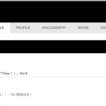
LE
PROFILE
DISCOGRAPHY
MOVIE
GO
"Time！！」Vol.5
ime！！」Vol.5開催決定！