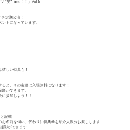
 "笑"Time！！」Vol.5
る月イチ定期公演！
ベントになっています。
は嬉しい特典も！
すると、その友達は入場無料になります！
撮影ができます。
会に参加しよう！！
」と記載
のお名前を伺い、代わりに特典券を紹介人数分お渡しします
り撮影ができます