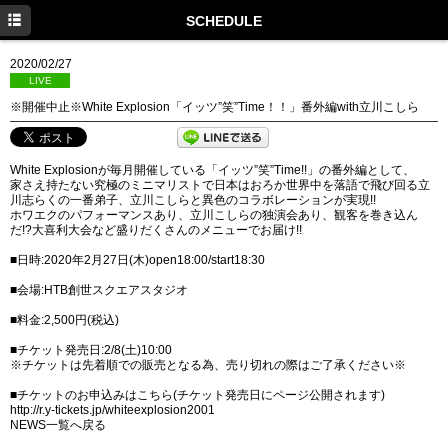
HOME
SCHEDULE
NEWS
2020/02/27
LIVE
SCHEDULE
※開催中止※White Explosion「イッツ”笑”Time！！」番外編with立川こしら
DISCOGRAPHY
White Explosionが毎月開催している「イッツ”笑”Time!!」の番外編として、
PROFILE
家さえ持たない究極のミニマリストで日本はおろか世界中を落語で飛び回る立
川志らくの一番弟子、立川こしらと異色のコラボレーションが実現!!
MOVIE
ホワエクのパフォーマンスあり、立川こしらの独演会あり、観客を巻き込ん
だ!?大喜利大会など盛りだくさんのメニューでお届け!!
GOODS
■日時:2020年2月27日(木)open18:00/start18:30
■会場:HTB創世スクエアスタジオ
■料金:2,500円(税込)
■チケット発売日:2/8(土)10:00
※チケットは先着順での販売となる為、売り切れの際はご了承ください※
■チケットのお申込みはこちら(チケット発売日にページ公開されます)
http://r.y-tickets.jp/whiteexplosion2001
NEWS一覧へ戻る