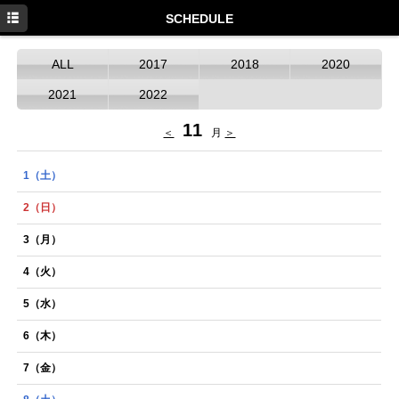
HOME
SCHEDULE
NEWS
ALL
2017
2018
2020
SCHEDULE
2021
2022
DISCOGRAPHY
11
＜
月
＞
PROFILE
1
（土）
MOVIE
2
（日）
GOODS
3
（月）
4
（火）
5
（水）
6
（木）
7
（金）