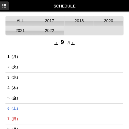
HOME
SCHEDULE
NEWS
ALL
2017
2018
2020
SCHEDULE
2021
2022
DISCOGRAPHY
9
＜
月
＞
PROFILE
1
（月）
MOVIE
2
（火）
GOODS
3
（水）
4
（木）
5
（金）
6
（土）
7
（日）