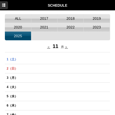
HOME
SCHEDULE
NEWS
ALL
2017
2018
2019
SCHEDULE
2020
2021
2022
2023
DISCOGRAPHY
2025
PROFILE
11
＜
月
＞
MOVIE
1
（土）
GOODS
2
（日）
3
（月）
4
（火）
5
（水）
6
（木）
7
（金）