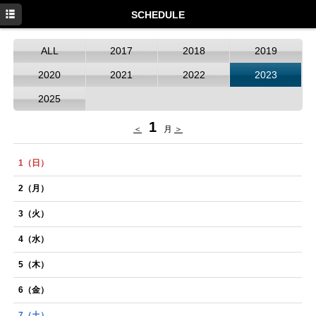
HOME
SCHEDULE
NEWS
ALL
2017
2018
2019
SCHEDULE
2020
2021
2022
2023
DISCOGRAPHY
2025
PROFILE
1
＜
月
＞
MOVIE
1
（日）
GOODS
2
（月）
3
（火）
4
（水）
5
（木）
6
（金）
7
（土）