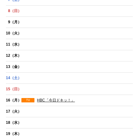
8
（日）
9
（月）
10
（火）
11
（水）
12
（木）
13
（金）
14
（土）
15
（日）
16
（月）
HBC「今日ドキッ！」
TV
17
（火）
18
（水）
19
（木）