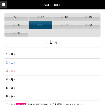
HOME
SCHEDULE
NEWS
ALL
2017
2018
2019
SCHEDULE
2020
2021
2022
2023
DISCOGRAPHY
2025
PROFILE
1
＜
月
＞
MOVIE
1
（金）
GOODS
2
（土）
3
（日）
4
（月）
5
（火）
6
（水）
7
（木）
FM NORTH WAVE「木曜日のホワエクラス」
RADIO