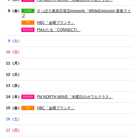
8
（金）
さっぽろ東急百貨店presents「WhiteExplosion 新春ライ
LIVE
ブ
HBC「金曜ブランチ」
TV
FMおたる「CONNECT!」
RADIO
9
（土）
10
（日）
11
（月）
12
（火）
13
（水）
14
（木）
FM NORTH WAVE「木曜日のホワエクラス」
RADIO
15
（金）
HBC「金曜ブランチ」
TV
16
（土）
17
（日）