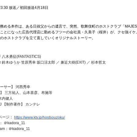
23:30 放送／初回放送4月18日
務める本作は、ある日叔父からの遺言で、突然、歌舞伎町のホストクラブ「MAJES
ことになった広告代理店に勤めるフツーの会社員・久美子（桜井）が、クセ強イケ
のホストクラブを立て直していくオリジナルストーリー。
木勇征(FANTASTICS) 
鈴木ゆうか 笠原秀幸 坂口涼太郎 ／ 兼近大樹(EXIT) ／ 杉本哲太 
 
ーサー】 河西秀幸 
】 三方祐人、山本喜彦、布施等 
木内健人
J 【制作著作】 カンテレ
ページ： 
https://www.ktv.jp/hostsouzoku/
： ＠kadora_11
am：＠kadora_11 