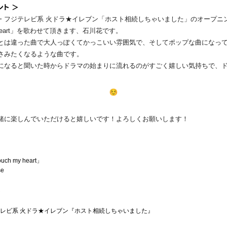
ント ＞
・フジテレビ系 火ドラ★イレブン「ホスト相続しちゃいました」
のオープニ
y heart」を歌わせて頂きます、石川花です。
とは違った曲で大人っぽくてかっこいい雰囲気で、
そしてポップな曲になっ
さみたくなるような曲です。
になると聞いた時からドラマの始まりに流れるのが
すごく嬉しい気持ちで、
緒に楽しんでいただけると嬉しいです！
よろしくお願いします！
ouch my heart」
se
レビ系 火ドラ★イレブン『ホスト相続しちゃいました』