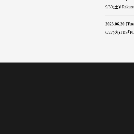
9/30(土)「Raku
2023.06.20
[Tue
6/27(火)TBS