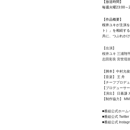
【放送時間】
毎週火曜23:00～
【作品概要】
桜井ユキが主演を
ト）」を相続する
共に、つぶれかけ
【出演】
桜井ユキ 三浦翔平 八
志田彩良 宮世琉弥 
【脚本】中村允俊
【音楽】 王 舟 
【チーフプロデュ
【プロデューサー
【演出】 日暮謙 
【制作協力】 MM
■番組公式ホーム
■番組公式 Twitter
■番組公式 Instagr