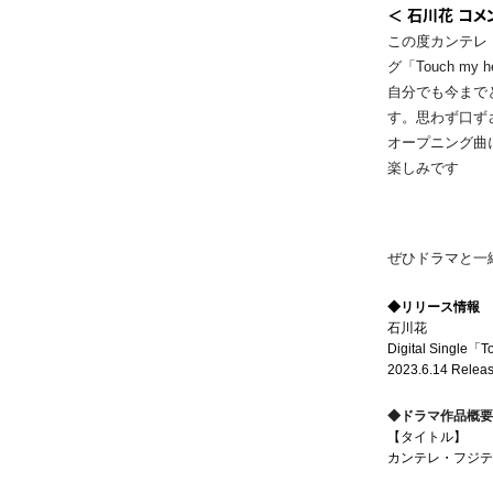
＜ 石川花 コメ
この度カンテレ
グ「Touch m
自分でも今まで
す。
思わず口ず
オープニング曲
楽しみです
ぜひドラマと一
◆リリース情報
石川花
Digital Single「T
2023.6.14 Relea
◆ドラマ作品概要
【タイトル】
カンテレ・フジテ