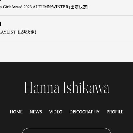
ten GirlsAward 2023 AUTUMN/WINTER」出演決定！
]
「PLAYLIST」出演決定！
HOME
NEWS
VIDEO
DISCOGRAPHY
PROFILE