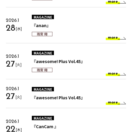
more
MAGAZINE
2026.1
『anan』
28
[水]
雨宮 翔
more
MAGAZINE
2026.1
『awesome! Plus Vol.45』
27
[火]
雨宮 翔
more
MAGAZINE
2026.1
27
[火]
『awesome! Plus Vol.45』
more
MAGAZINE
2026.1
『CanCam 』
22
[木]