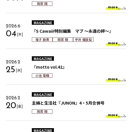
雨宮 翔
more
MAGAZINE
2026.6
『S Cawaii!特別編集 マブ ～永遠の絆～』
04
[木]
増子 敦貴
雨宮 翔
宇井 優良梨
more
MAGAZINE
2026.2
『motto vol.42』
25
[水]
小池 竜暉
more
MAGAZINE
2026.2
主婦と生活社『JUNON』4・5月合併号
20
[金]
雨宮 翔
more
MAGAZINE