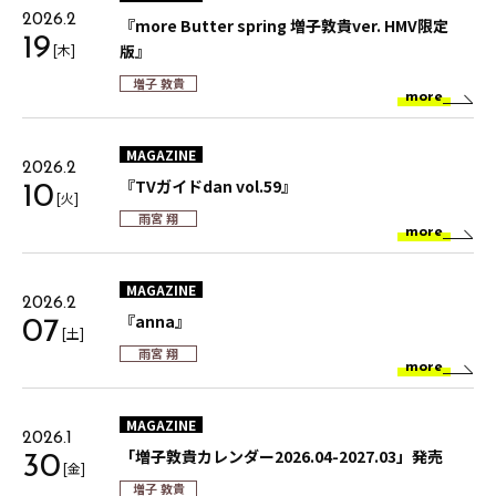
2026.2
『more Butter spring 増子敦貴ver. HMV限定
19
[木]
版』
増子 敦貴
more
MAGAZINE
2026.2
『TVガイドdan vol.59』
10
[火]
雨宮 翔
more
MAGAZINE
2026.2
『anna』
07
[土]
雨宮 翔
more
MAGAZINE
2026.1
「増子敦貴カレンダー2026.04-2027.03」発売
30
[金]
増子 敦貴