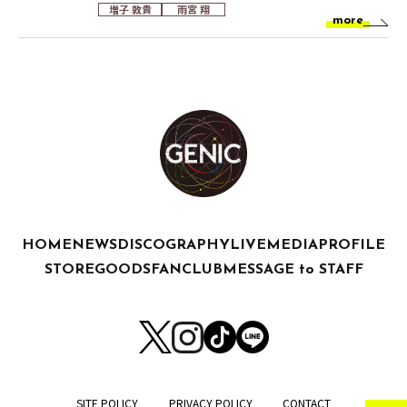
増子 敦貴
雨宮 翔
more
HOME
NEWS
DISCOGRAPHY
LIVE
MEDIA
PROFILE
STORE
GOODS
FANCLUB
MESSAGE to STAFF
SITE POLICY
PRIVACY POLICY
CONTACT