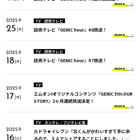
more
TV
読売テレビ
2025.9
25
[木]
読売テレビ『GENIC hour』#8放送！
more
TV
読売テレビ
2025.9
18
読売テレビ『GENIC hour』#7放送！
[木]
more
TV
2025.9
エムオン!オリジナルコンテンツ『GENIC 5th:OUR
17
[水]
STORY』2ヶ月連続放送決定！
more
TV
カンテレ・フジテレビ系
2025.9
火ドラ★イレブン『北くんがかわいすぎて手に余
16
[火]
るので、３人でシェアすることにしました。』第