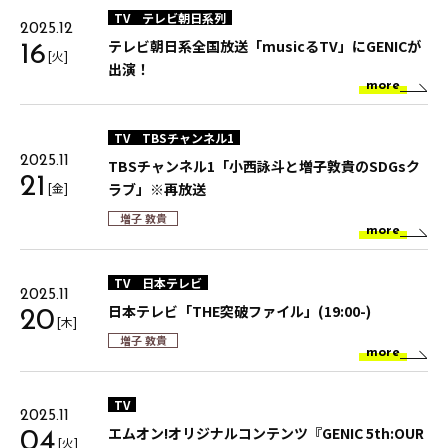
TV
テレビ朝日系列
2025.12
テレビ朝日系全国放送「musicるTV」にGENICが
16
[火]
出演！
more
TV
TBSチャンネル1
2025.11
TBSチャンネル1「小西詠斗と増子敦貴のSDGsク
21
[金]
ラブ」※再放送
増子 敦貴
more
TV
日本テレビ
2025.11
日本テレビ「THE突破ファイル」(19:00-)
20
[木]
増子 敦貴
more
TV
2025.11
エムオン!オリジナルコンテンツ『GENIC 5th:OUR
04
[火]