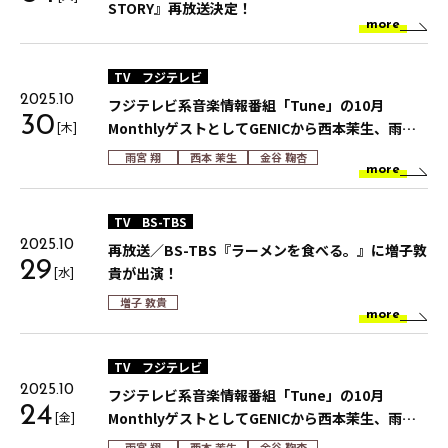
STORY』再放送決定！
more
TV
フジテレビ
2025.10
フジテレビ系音楽情報番組「Tune」の10月
30
[木]
MonthlyゲストとしてGENICから西本茉生、雨宮
翔、金谷鞠杏が出演！
雨宮 翔
西本 茉生
金谷 鞠杏
more
TV
BS-TBS
2025.10
再放送／BS-TBS『ラーメンを食べる。』に増子敦
29
[水]
貴が出演！
増子 敦貴
more
TV
フジテレビ
2025.10
フジテレビ系音楽情報番組「Tune」の10月
24
[金]
MonthlyゲストとしてGENICから西本茉生、雨宮
翔、金谷鞠杏が出演！
雨宮 翔
西本 茉生
金谷 鞠杏