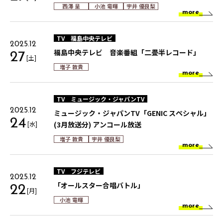
西澤 呈
小池 竜暉
宇井 優良梨
more
TV
福島中央テレビ
2025.12
福島中央テレビ 音楽番組「二畳半レコード」
27
[土]
増子 敦貴
more
TV
ミュージック・ジャパンTV
2025.12
ミュージック・ジャパンTV「GENIC スペシャル」
24
[水]
(3月放送分) アンコール放送
増子 敦貴
宇井 優良梨
more
TV
フジテレビ
2025.12
「オールスター合唱バトル」
22
[月]
小池 竜暉
more