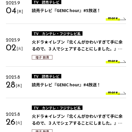
TV
読売テレビ
2025.9
04
読売テレビ『GENIC hour』#5放送！
[木]
more
TV
カンテレ・フジテレビ系
2025.9
火ドラ★イレブン『北くんがかわいすぎて手に余
02
[火]
るので、３人でシェアすることにしました。』第
10話放送
増子 敦貴
more
TV
読売テレビ
2025.8
28
読売テレビ『GENIC hour』#4放送！
[木]
more
TV
カンテレ・フジテレビ系
2025.8
火ドラ★イレブン『北くんがかわいすぎて手に余
26
[火]
るので、３人でシェアすることにしました。』第9
話放送
増子 敦貴