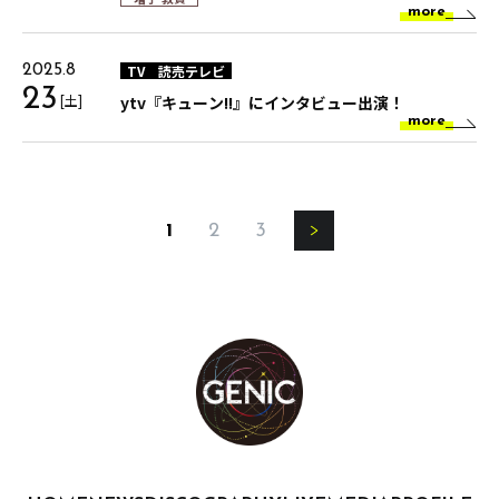
more
TV
読売テレビ
2025.8
23
[土]
ytv『キューン!!』にインタビュー出演！
more
1
2
3