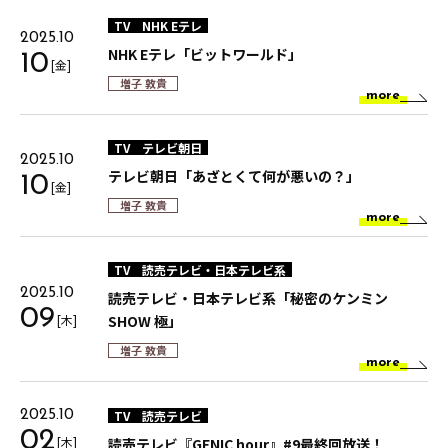
TV
NHK Eテレ
2025.10
NHK Eテレ「ビットワールド」
10
[金]
増子 敦貴
more
TV
テレビ朝日
2025.10
テレビ朝日「あざとくて何が悪いの？」
10
[金]
増子 敦貴
more
TV
読売テレビ・日本テレビ系
2025.10
読売テレビ・日本テレビ系「秘密のケンミン
09
[木]
SHOW 極」
増子 敦貴
more
TV
読売テレビ
2025.10
02
[木]
読売テレビ『GENIC hour』#9最終回放送！