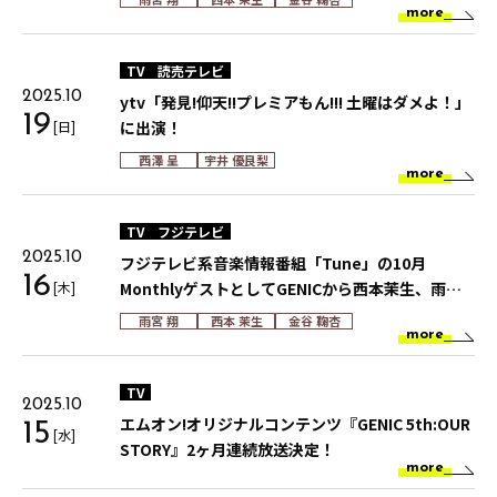
more
TV
読売テレビ
2025.10
ytv「発見!仰天!!プレミアもん!!! 土曜はダメよ！」
19
[日]
に出演！
西澤 呈
宇井 優良梨
more
TV
フジテレビ
2025.10
フジテレビ系音楽情報番組「Tune」の10月
16
[木]
MonthlyゲストとしてGENICから西本茉生、雨宮
翔、金谷鞠杏が出演！
雨宮 翔
西本 茉生
金谷 鞠杏
more
TV
2025.10
エムオン!オリジナルコンテンツ『GENIC 5th:OUR
15
[水]
STORY』2ヶ月連続放送決定！
more