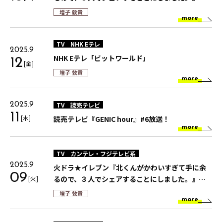
12話放送
増子 敦貴
more
TV
NHK Eテレ
2025.9
NHK Eテレ「ビットワールド」
12
[金]
増子 敦貴
more
TV
読売テレビ
2025.9
11
[木]
読売テレビ『GENIC hour』#6放送！
more
TV
カンテレ・フジテレビ系
2025.9
火ドラ★イレブン『北くんがかわいすぎて手に余
09
[火]
るので、３人でシェアすることにしました。』第
11話放送
増子 敦貴
more