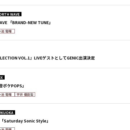
ORTH WAVE
WAVE 「BRAND-NEW TUNE」
小池 竜暉
OLLECTION VOL.1』LIVEゲストとしてGENIC出演決定
MX
「音ボケPOPS」
小池 竜暉
宇井 優良梨
UKUOKA
「Saturday Sonic Style」
小池 竜暉