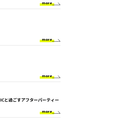
more
more
more
s～ GENICと過ごすアフターパーティー
more