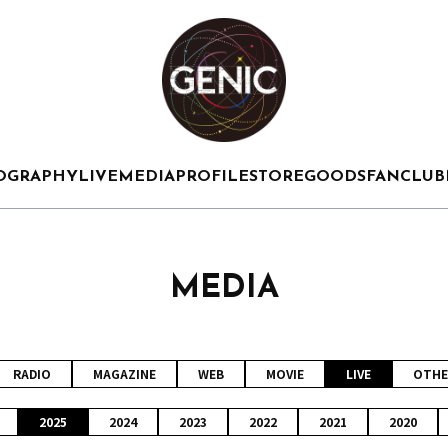
OGRAPHY
LIVE
MEDIA
PROFILE
STORE
GOODS
FANCLUB
MEDIA
RADIO
MAGAZINE
WEB
MOVIE
LIVE
OTHE
2025
2024
2023
2022
2021
2020