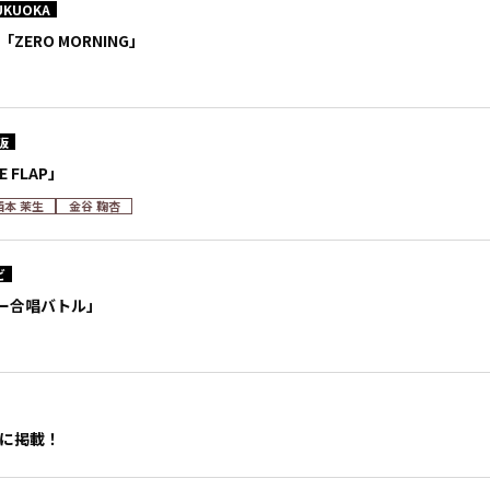
UKUOKA
A「ZERO MORNING」
阪
 FLAP」
西本 茉生
金谷 鞠杏
ビ
ー合唱バトル」
号に掲載！