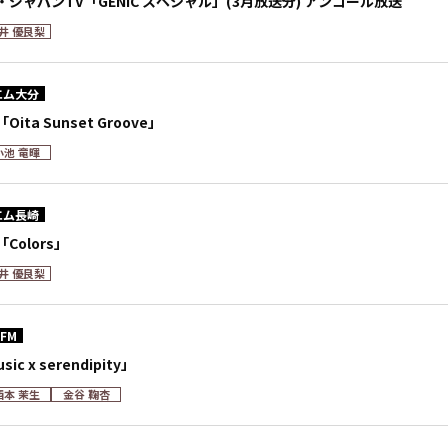
ジャパンTV「GENIC スペシャル」(3月放送分) アンコール放送
井 優良梨
エム大分
ta Sunset Groove」
小池 竜暉
エム長崎
Colors」
井 優良梨
 FM
ic x serendipity」
西本 茉生
金谷 鞠杏