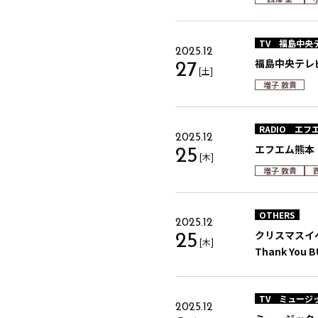
TV
福島中央
2025.12
福島中央テレ
27
[土]
増子 敦貴
RADIO
エフ
2025.12
エフエム熊本「F
25
[木]
増子 敦貴
OTHERS
2025.12
クリスマスイベント
25
[木]
Thank You
TV
ミュージ
2025.12