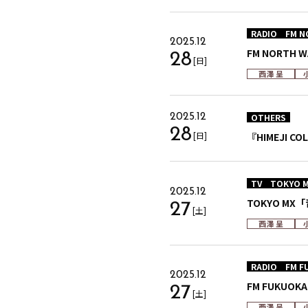
RADIO
FM N
2025.12
FM NORTH 
28
[日]
西澤 呈
OTHERS
2025.12
28
[日]
『HIMEJI C
TV
TOKYO 
2025.12
TOKYO MX
27
[土]
西澤 呈
RADIO
FM F
2025.12
FM FUKUOKA
27
[土]
西澤 呈