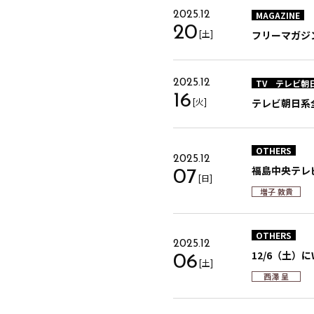
MAGAZINE
2025.12
20
[土]
フリーマガジン「
TV
テレビ朝
2025.12
16
[火]
テレビ朝日系全
OTHERS
2025.12
福島中央テレ
07
[日]
増子 敦貴
OTHERS
2025.12
12/6（土）に
06
[土]
西澤 呈