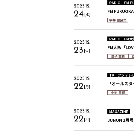
RADIO
FM F
2025.12
FM FUKUOK
24
[水]
宇井 優良梨
RADIO
FM大
2025.12
FM大阪「LOVE
23
[火]
増子 敦貴
TV
フジテレ
2025.12
「オールスタ
22
[月]
小池 竜暉
MAGAZINE
2025.12
22
[月]
JUNON 2月