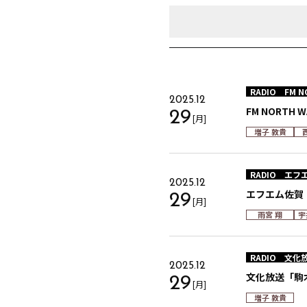
RADIO
FM N
2025.12
FM NORTH 
29
[月]
増子 敦貴
RADIO
エフ
2025.12
エフエム佐賀「
29
[月]
雨宮 翔
宇
RADIO
文化
2025.12
文化放送「駒
29
[月]
増子 敦貴