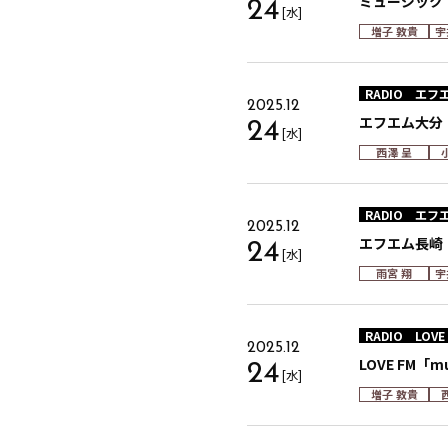
ミュージック・
24
[水]
増子 敦貴
宇
RADIO
エフ
2025.12
エフエム大分「Oi
24
[水]
西澤 呈
RADIO
エフ
2025.12
エフエム長崎「
24
[水]
雨宮 翔
宇
RADIO
LOVE
2025.12
LOVE FM「mus
24
[水]
増子 敦貴