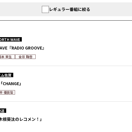
レギュラー番組に絞る
ORTH WAVE
WAVE『RADIO GROOVE』
西本 茉生
金谷 鞠杏
エム佐賀
CHANGE」
井 優良梨
放送
木根葵汰のレコメン！」