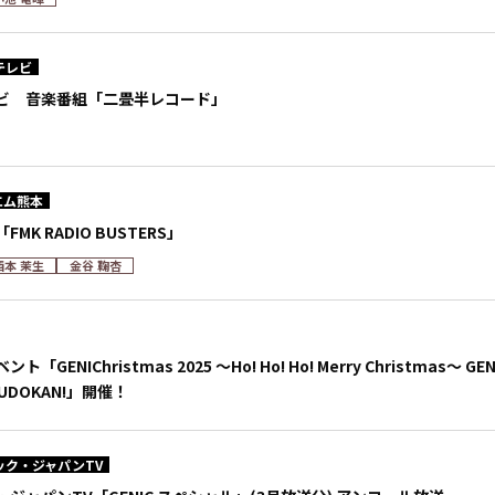
テレビ
ビ 音楽番組「二畳半レコード」
エム熊本
MK RADIO BUSTERS」
西本 茉生
金谷 鞠杏
「GENIChristmas 2025 ～Ho! Ho! Ho! Merry Christma
 BUDOKAN!」開催！
ック・ジャパンTV