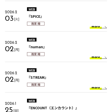
WEB
2026.2
『SPICE』
03
[火]
雨宮 翔
more
WEB
2026.2
『numan』
02
[月]
雨宮 翔
more
WEB
2026.2
『STREAM』
02
[月]
雨宮 翔
more
WEB
2026.1
『ENCOUNT（エンカウント）』
25
[日]