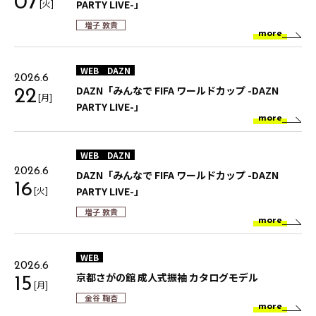
07
[火]
PARTY LIVE-」
増子 敦貴
more
WEB
DAZN
2026.6
DAZN「みんなで FIFA ワールドカップ -DAZN
22
[月]
PARTY LIVE-」
more
WEB
DAZN
2026.6
DAZN「みんなで FIFA ワールドカップ -DAZN
16
[火]
PARTY LIVE-」
増子 敦貴
more
WEB
2026.6
京都さがの館 成人式振袖 カタログモデル
15
[月]
金谷 鞠杏
more