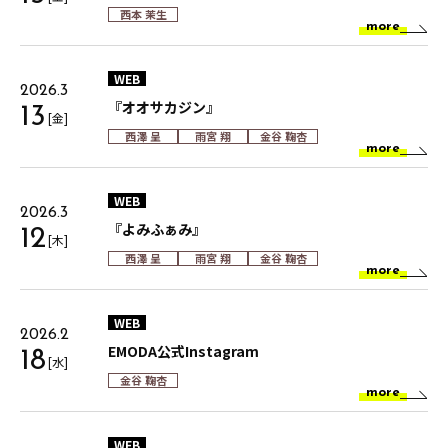
西本 茉生
more
WEB
2026.3
『オオサカジン』
13
[金]
西澤 呈
雨宮 翔
金谷 鞠杏
more
WEB
2026.3
『よみふぁみ』
12
[木]
西澤 呈
雨宮 翔
金谷 鞠杏
more
WEB
2026.2
EMODA公式Instagram
18
[水]
金谷 鞠杏
more
WEB