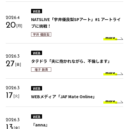
WEB
2026.4
NATSLIVE「宇井優良梨SPアート」#1 アートライ
20
[月]
ブに挑戦！
宇井 優良梨
more
WEB
2026.3
タテドラ「夫に抱かれながら、不倫します」
27
[金]
増子 敦貴
more
WEB
2026.3
17
[火]
WEBメディア「JAF Mate Online」
more
WEB
2026.3
『anna』
13
[金]