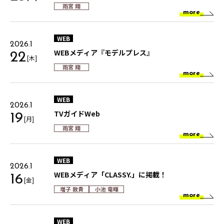
雨宮 翔
more
WEB
2026.1
WEBメディア『モデルプレス』
22
[木]
雨宮 翔
more
WEB
2026.1
TVガイドWeb
19
[月]
雨宮 翔
more
WEB
2026.1
WEBメディア「CLASSY.」に掲載！
16
[金]
増子 敦貴
小池 竜暉
more
WEB