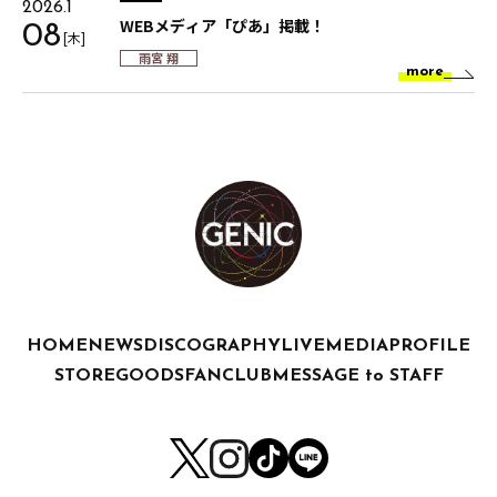
2026.1
WEBメディア「ぴあ」掲載！
08
[木]
雨宮 翔
more
HOME
NEWS
DISCOGRAPHY
LIVE
MEDIA
PROFILE
STORE
GOODS
FANCLUB
MESSAGE to STAFF