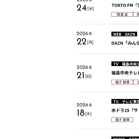
2026.6
TOKYO FM『
24
[水]
西澤 呈
WEB
DAZN
2026.6
22
[月]
DAZN「みんなで
TV
福島中央
2026.6
福島中央テレ
21
[日]
増子 敦貴
TV
テレビ東
2026.6
⽔ドラ25「
18
[木]
増子 敦貴
RADIO
TOKY