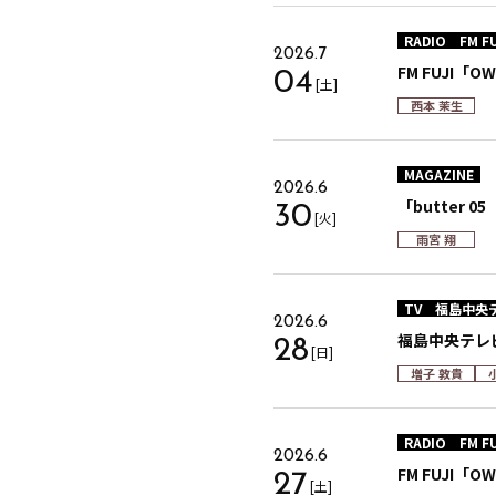
RADIO
FM FU
2026.7
FM FUJI「O
04
[土]
西本 茉生
MAGAZINE
2026.6
「butter 
30
[火]
雨宮 翔
TV
福島中央
2026.6
福島中央テレ
28
[日]
増子 敦貴
RADIO
FM FU
2026.6
FM FUJI「O
27
[土]