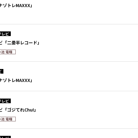
ゾトレMAXXX」
テレビ
ビ「二畳半レコード」
小池 竜暉
ビ
ゾトレMAXXX」
テレビ
「ゴジてれChu!」
小池 竜暉