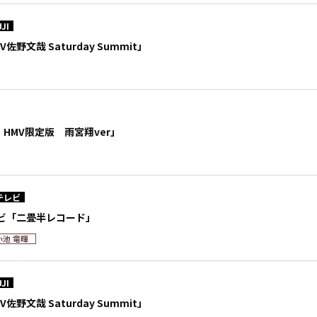
JI
WV佐野文哉 Saturday Summit」
05 HMV限定版 雨宮翔ver」
テレビ
ビ「二畳半レコード」
小池 竜暉
JI
WV佐野文哉 Saturday Summit」