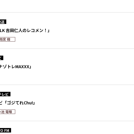
放送
!LK 吉田仁人のレコメン！」
雨宮 翔
ビ
ゾトレMAXXX」
テレビ
「ゴジてれChu!」
小池 竜暉
O FM