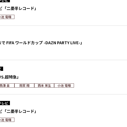
テレビ
ビ「二畳半レコード」
小池 竜暉
 FIFA ワールドカップ -DAZN PARTY LIVE-」
ビ
S.超特急」
西澤 呈
雨宮 翔
西本 茉生
小池 竜暉
テレビ
ビ「二畳半レコード」
小池 竜暉