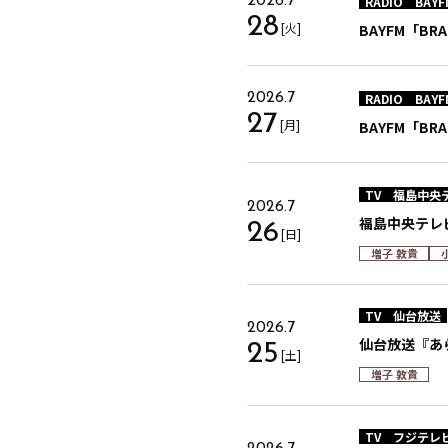
RADIO
BAYF
2026.7
28
[火]
BAYFM「BRA
RADIO
BAYF
2026.7
27
[月]
BAYFM「BRA
TV
福島中央
2026.7
福島中央テレ
26
[日]
増子 敦貴
TV
仙台放送
2026.7
仙台放送『あ
25
[土]
増子 敦貴
TV
フジテレ