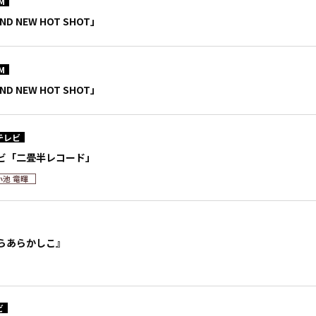
M
ND NEW HOT SHOT」
M
ND NEW HOT SHOT」
テレビ
ビ「二畳半レコード」
小池 竜暉
らあらかしこ』
ビ