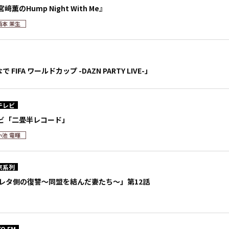
宮﨑薫のHump Night With Me』
西本 茉生
 FIFA ワールドカップ -DAZN PARTY LIVE-」
テレビ
ビ「二畳半レコード」
小池 竜暉
京系列
サレタ側の復讐～同盟を結んだ妻たち～」第12話
O FM