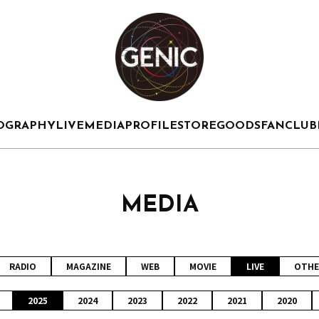
OGRAPHY
LIVE
MEDIA
PROFILE
STORE
GOODS
FANCLUB
MEDIA
RADIO
MAGAZINE
WEB
MOVIE
LIVE
OTHE
2025
2024
2023
2022
2021
2020