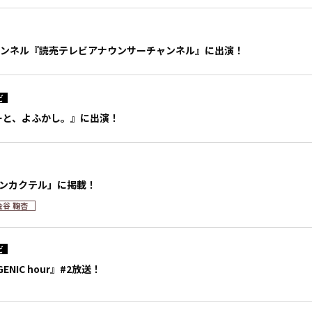
eチャンネル『読売テレビアナウンサーチャンネル』に出演！
ビ
ビーと、よふかし。』に出演！
ウンカクテル」に掲載！
金谷 鞠杏
ビ
NIC hour』#2放送！