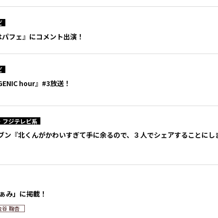
ビ
日はパフェ』にコメント出演！
ビ
NIC hour』#3放送！
・フジテレビ系
ブン『北くんがかわいすぎて手に余るので、３人でシェアすることにし
ふぁみ」に掲載！
金谷 鞠杏