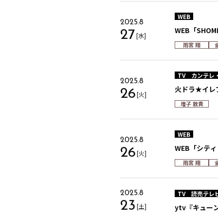
WEB
2025.8
WEB「SHO
27
[水]
雨宮 翔
TV
カンテレ
2025.8
火ドラ★イレ
26
[火]
増子 敦貴
WEB
2025.8
WEB「シテ
26
[火]
雨宮 翔
TV
読売テレ
2025.8
23
[土]
ytv『キュー