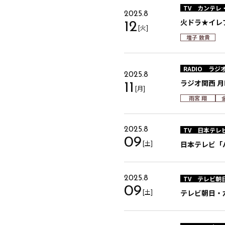
TV
カンテレ
2025.8
火ドラ★イレ
12
[火]
増子 敦貴
RADIO
ラジ
2025.8
ラジオ関西 月曜
11
[月]
雨宮 翔
TV
日本テレ
2025.8
09
[土]
日本テレビ「
TV
テレビ朝
2025.8
09
[土]
テレビ朝日・六本