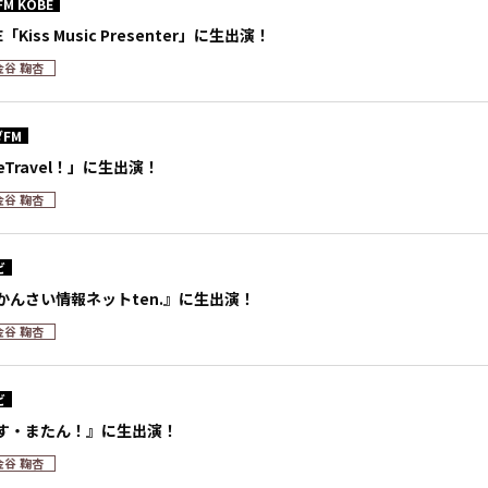
 FM KOBE
BE「Kiss Music Presenter」に生出演！
金谷 鞠杏
FM
eTravel！」に生出演！
金谷 鞠杏
ビ
かんさい情報ネットten.』に生出演！
金谷 鞠杏
ビ
す・またん！』に生出演！
金谷 鞠杏