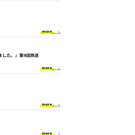
more
ました。』第9話放送
more
more
more