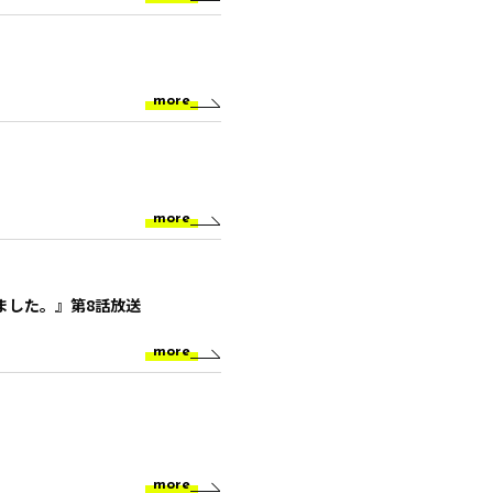
more
more
ました。』第8話放送
more
more