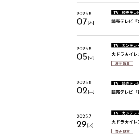
TV
読売テレ
2025.8
07
読売テレビ『GE
[木]
TV
カンテレ
2025.8
火ドラ★イレ
05
[火]
増子 敦貴
TV
読売テレ
2025.8
02
[土]
読売テレビ「
TV
カンテレ
2025.7
火ドラ★イレ
29
[火]
増子 敦貴