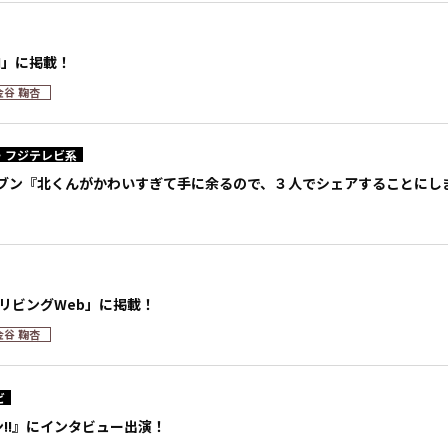
MI」に掲載！
金谷 鞠杏
・フジテレビ系
ブン『北くんがかわいすぎて手に余るので、３人でシェアすることにし
ィリビングWeb」に掲載！
金谷 鞠杏
ビ
ン!!』にインタビュー出演！