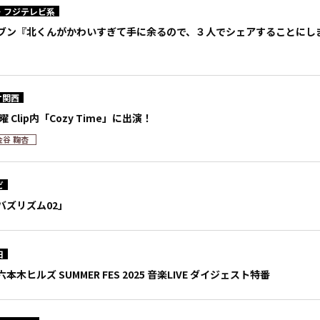
・フジテレビ系
ブン『北くんがかわいすぎて手に余るので、３人でシェアすることにし
オ関西
 Clip内「Cozy Time」に出演！
金谷 鞠杏
ビ
バズリズム02」
日
木ヒルズ SUMMER FES 2025 音楽LIVE ダイジェスト特番