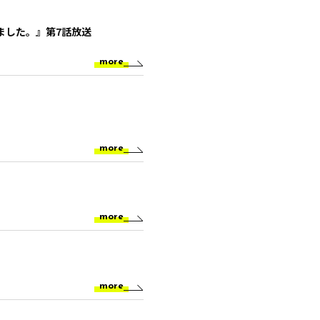
ました。』第7話放送
more
more
more
more