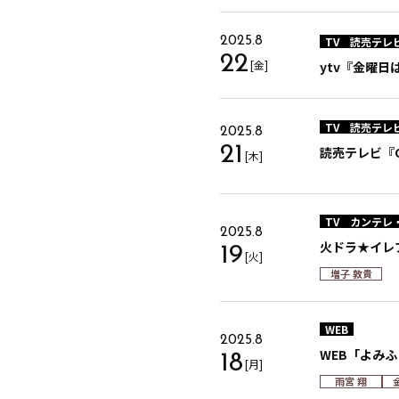
TV
読売テレ
2025.8
22
[金]
ytv『金曜
TV
読売テレ
2025.8
21
読売テレビ『GE
[木]
TV
カンテレ
2025.8
火ドラ★イレ
19
[火]
増子 敦貴
WEB
2025.8
WEB「よみ
18
[月]
雨宮 翔