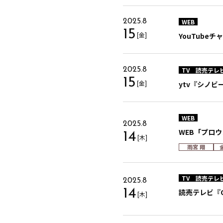
WEB
2025.8
15
[金]
YouTub
TV
読売テレ
2025.8
15
[金]
ytv『シノ
WEB
2025.8
WEB「プロ
14
[木]
雨宮 翔
TV
読売テレ
2025.8
14
読売テレビ『GE
[木]