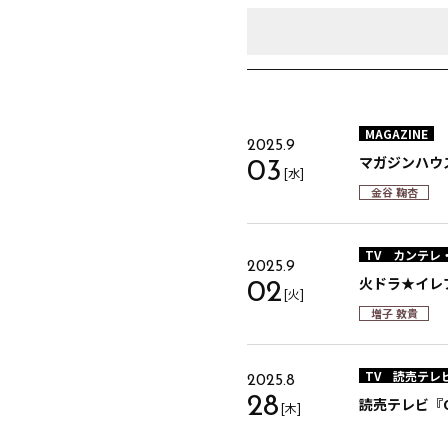
MAGAZINE
2025.9
マガジンハウス
03
[水]
金谷 鞠杏
TV
カンテレ
2025.9
火ドラ★イレ
02
[火]
増子 敦貴
TV
読売テレ
2025.8
28
読売テレビ『GE
[木]