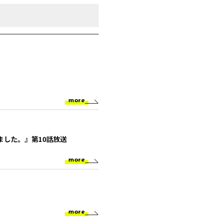
more
した。』第10話放送
more
more