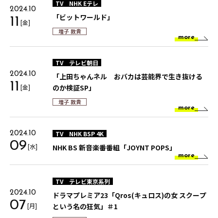
TV
NHK Eテレ
2024.10
「ビットワールド」
11
[金]
増子 敦貴
more
TV
テレビ朝日
2024.10
「上田ちゃんネル おバカは芸能界で生き抜ける
11
[金]
のか検証SP」
増子 敦貴
more
TV
NHK BSP 4K
2024.10
09
[水]
NHK BS 新音楽番番組「JOYNT POPS」
more
TV
テレビ東京系列
2024.10
ドラマプレミア23「Qros(キュロス)の女 スクープ
07
[月]
という名の狂気」＃1