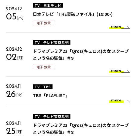
TV
日本テレビ
2024.12
日本テレビ「THE突破ファイル」(19:00-)
05
[木]
増子 敦貴
more
TV
テレビ東京系列
2024.12
ドラマプレミア23「Qros(キュロス)の女 スクープ
02
[月]
という名の狂気」＃9
増子 敦貴
more
TV
TBS
2024.11
26
[火]
TBS「PLAYLIST」
more
TV
テレビ東京系列
2024.11
ドラマプレミア23「Qros(キュロス)の女 スクープ
25
[月]
という名の狂気」＃8