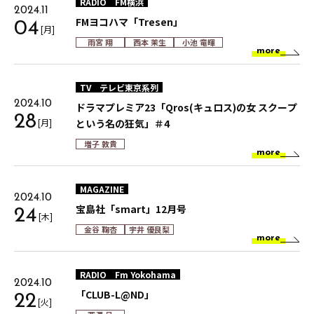
RADIO
FM横浜
2024.11
FMヨコハマ「Tresen」
04
[月]
雨宮 翔
西本 茉生
小池 竜暉
more
TV
テレビ東京系列
2024.10
ドラマプレミア23「Qros(キュロス)の女 スクープ
28
[月]
という名の狂気」＃4
増子 敦貴
more
MAGAZINE
2024.10
宝島社「smart」12月号
24
[木]
金谷 鞠杏
宇井 優良梨
more
RADIO
Fm Yokohama
2024.10
「CLUB-L@ND」
22
[火]