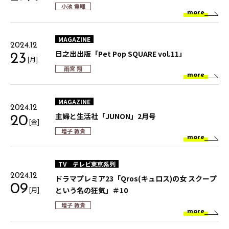
小池 竜暉
more
MAGAZINE
2024.12
日之出出版「Pet Pop SQUARE vol.11」
23
[月]
雨宮 翔
more
MAGAZINE
2024.12
主婦と生活社「JUNON」2月号
20
[金]
増子 敦貴
more
TV
テレビ東京系列
2024.12
ドラマプレミア23「Qros(キュロス)の女 スクープ
09
[月]
という名の狂気」＃10
増子 敦貴
more