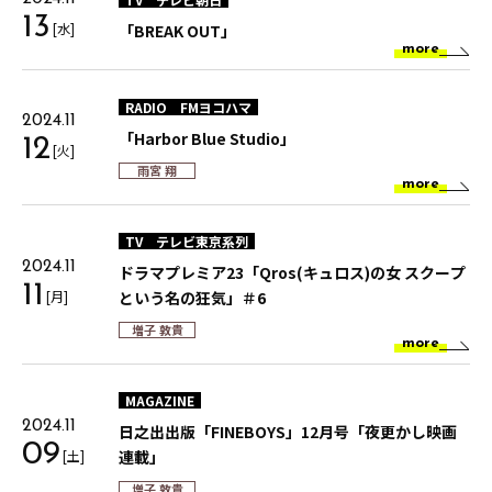
13
[水]
「BREAK OUT」
more
RADIO
FMヨコハマ
2024.11
「Harbor Blue Studio」
12
[火]
雨宮 翔
more
TV
テレビ東京系列
2024.11
ドラマプレミア23「Qros(キュロス)の女 スクープ
11
[月]
という名の狂気」＃6
増子 敦貴
more
MAGAZINE
2024.11
日之出出版「FINEBOYS」12月号「夜更かし映画
09
[土]
連載」
増子 敦貴