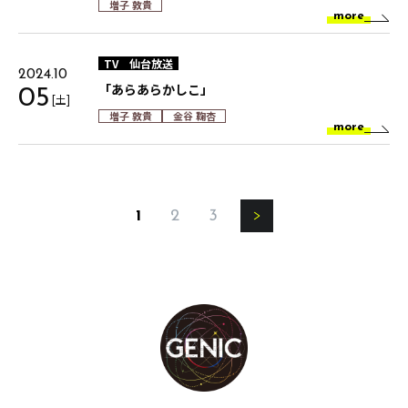
増子 敦貴
more
TV
仙台放送
2024.10
「あらあらかしこ」
05
[土]
増子 敦貴
金谷 鞠杏
more
1
2
3