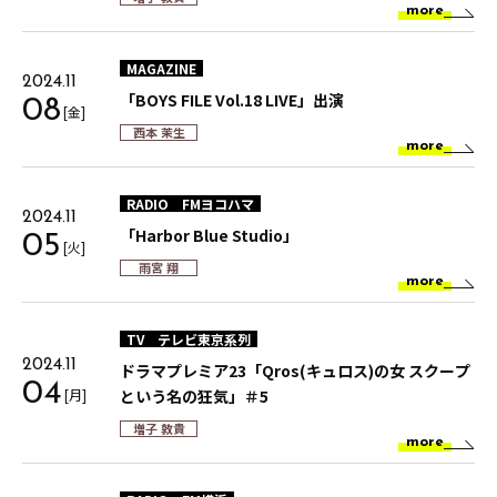
more
MAGAZINE
2024.11
「BOYS FILE Vol.18 LIVE」出演
08
[金]
西本 茉生
more
RADIO
FMヨコハマ
2024.11
「Harbor Blue Studio」
05
[火]
雨宮 翔
more
TV
テレビ東京系列
2024.11
ドラマプレミア23「Qros(キュロス)の女 スクープ
04
[月]
という名の狂気」＃5
増子 敦貴
more