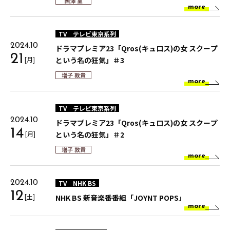
西澤 呈
more
TV
テレビ東京系列
2024.10
ドラマプレミア23「Qros(キュロス)の女 スクープ
21
[月]
という名の狂気」＃3
増子 敦貴
more
TV
テレビ東京系列
2024.10
ドラマプレミア23「Qros(キュロス)の女 スクープ
14
[月]
という名の狂気」＃2
増子 敦貴
more
TV
NHK BS
2024.10
12
[土]
NHK BS 新音楽番番組「JOYNT POPS」
more