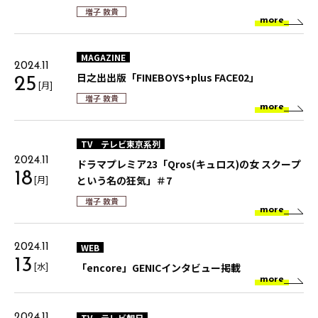
増子 敦貴
more
MAGAZINE
2024.11
日之出出版「FINEBOYS+plus FACE02」
25
[月]
増子 敦貴
more
TV
テレビ東京系列
2024.11
ドラマプレミア23「Qros(キュロス)の女 スクープ
18
[月]
という名の狂気」＃7
増子 敦貴
more
WEB
2024.11
13
[水]
「encore」GENICインタビュー掲載
more
TV
テレビ朝日
2024.11