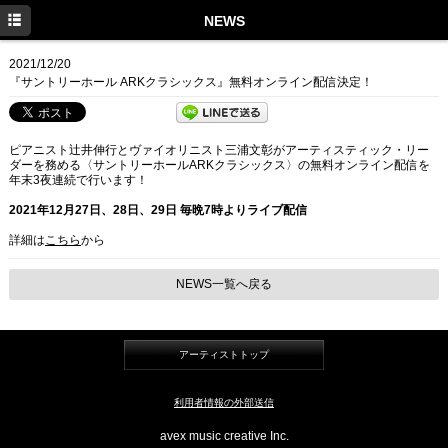
TOP
NEWS
PROFILE
2021/12/20
『サントリーホール ARKクラシックス』無料オンライン配信決定！
NEWS
CONCERT
ピアニスト辻󠄀井伸行とヴァイオリニスト三浦文彰がアーティスティック・リー
ダーを務める〈サントリーホールARKクラシックス〉の無料オンライン配信を
DISCOGRAPHY
年末3夜連続で行います！
2021年12月27日、28日、29日 毎晩7時よりライブ配信
LINK
詳細は
こちら
から
Twitter
NEWS一覧へ戻る
Facebook
Instagram
アーティストトップ
利用者情報の外部送信
avex music creative Inc.