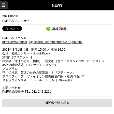
TOP
NEWS
PROFILE
2021/06/30
PMF GALAコンサート
NEWS
CONCERT
PMF GALAコンサート
https://www.pmf.or.jp/jp/schedule/orchestra/2021-gala.html
DISCOGRAPHY
2021年8月1日（日）開演 15:00 ／ 開場 14:00
会場：札幌コンサートホールKitara
LINK
第2部［プログラムB］
出演者：沖澤のどか（指揮）三浦文彰（ヴァイオリン）*PMFオーケストラ
Twitter
JAPAN永峰高志（コンサートマスター）
プログラム：
芥川也寸志：弦楽のための三楽章「トリプティーク」
Facebook
プロコフィエフ：ヴァイオリン協奏曲 第2番 ト短調 作品63*
ストラヴィンスキー：ペトルーシュカ（1947年版）
Instagram
お問い合わせ：
PMF組織委員会 TEL. 011-242-2211
NEWS一覧へ戻る