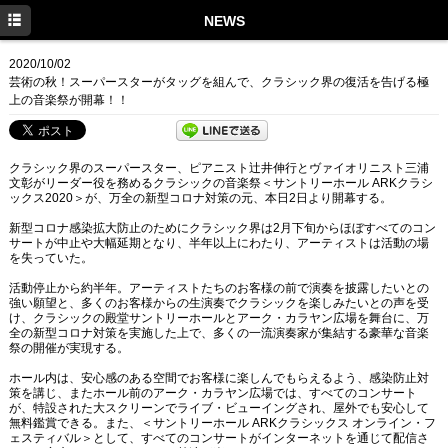
TOP
NEWS
PROFILE
2020/10/02
芸術の秋！スーパースターがタッグを組んで、クラシック界の復活を告げる極
NEWS
上の音楽祭が開幕！！
CONCERT
クラシック界のスーパースター、ピアニスト辻井伸行とヴァイオリニスト三浦
DISCOGRAPHY
文彰がリーダー役を務めるクラシックの音楽祭＜サントリーホール ARKクラシ
ックス2020＞が、万全の新型コロナ対策の元、本日2日より開幕する。
LINK
新型コロナ感染拡大防止のためにクラシック界は2月下旬からほぼすべてのコン
サートが中止や大幅延期となり、半年以上にわたり、アーティストは活動の場
Twitter
を失っていた。
活動停止から約半年。アーティストたちのお客様の前で演奏を披露したいとの
Facebook
強い願望と、多くのお客様からの生演奏でクラシックを楽しみたいとの声を受
け、クラシックの殿堂サントリーホールとアーク・カラヤン広場を舞台に、万
Instagram
全の新型コロナ対策を実施した上で、多くの一流演奏家が集結する豪華な音楽
祭の開催が実現する。
ホール内は、安心感のある空間でお客様に楽しんでもらえるよう、感染防止対
策を講じ、またホール前のアーク・カラヤン広場では、すべてのコンサート
が、特設された大スクリーンでライブ・ビューイングされ、屋外でも安心して
無料鑑賞できる。また、＜サントリーホール ARKクラシックス オンライン・フ
ェスティバル＞として、すべてのコンサートがインターネットを通じて配信さ