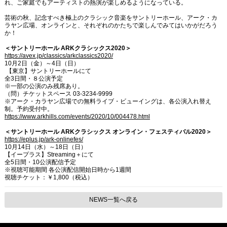
れ、ご家庭でもアーティストの熱演が楽しめるようになっている。
芸術の秋、記念すべき極上のクラシック音楽をサントリーホール、アーク・カ
ラヤン広場、オンラインと、それぞれのかたちで楽しんでみてはいかがだろう
か！
＜サントリーホール ARKクラシックス2020＞
https://avex.jp/classics/arkclassics2020/
10月2日（金）～4日（日）
【東京】サントリーホールにて
全3日間・８公演予定
※一部の公演のみ残席あり。
（問）チケットスペース 03-3234-9999
※アーク・カラヤン広場での無料ライブ・ビューイングは、各公演入れ替え
制。予約受付中。
https://www.arkhills.com/events/2020/10/004478.html
＜サントリーホール ARKクラシックス オンライン・フェスティバル2020＞
https://eplus.jp/ark-onlinefes/
10月14日（水）～18日（日）
【イープラス】Streaming＋にて
全5日間・10公演配信予定
※視聴可能期間 各公演配信開始日時から1週間
視聴チケット：￥1,800（税込）
NEWS一覧へ戻る