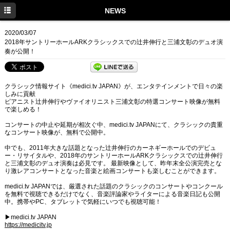
TOP
NEWS
PROFILE
2020/03/07
2018年サントリーホールARKクラシックスでの辻井伸行と三浦文彰のデュオ演
NEWS
奏が公開！
CONCERT
クラシック情報サイト《medici.tv JAPAN》が、エンタテインメントで日々の楽
DISCOGRAPHY
しみに貢献
ピアニスト辻井伸行やヴァイオリニスト三浦文彰の特選コンサート映像が無料
LINK
で楽しめる！
コンサートの中止や延期が相次ぐ中、medici.tv JAPANにて、クラシックの貴重
Twitter
なコンサート映像が、無料で公開中。
中でも、2011年大きな話題となった辻井伸行のカーネギーホールでのデビュ
Facebook
ー・リサイタルや、2018年のサントリーホールARKクラシックスでの辻井伸行
と三浦文彰のデュオ演奏は必見です。 最新映像として、昨年末全公演完売とな
Instagram
り激レアコンサートとなった音楽と絵画コンサートも楽しむことができます。
medici.tv JAPANでは、厳選された話題のクラシックのコンサートやコンクール
を無料で視聴できるだけでなく、音楽評論家やライターによる音楽日記も公開
中。携帯やPC、タブレットで気軽にいつでも視聴可能！
▶medici.tv JAPAN
https://medicitv.jp