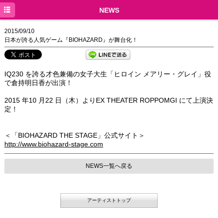
TOP
NEWS
NEWS
2015/09/10
日本が誇る人気ゲーム『BIOHAZARD』が舞台化！
EVENT
MEDIA
IQ230 を誇る才色兼備の女子大生「ヒロイン メアリー・グレイ」役
で倉持明日香が出演！
DISCOGRAPHY
2015 年10 月22 日（木）よりEX THEATER ROPPOMGI にて上演決
PROFILE
定！
GOODS
＜「BIOHAZARD THE STAGE」公式サイト＞
http://www.biohazard-stage.com
NEWS一覧へ戻る
アーティストトップ