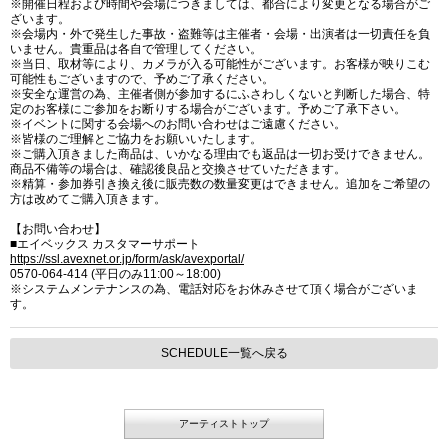
※開催日程および時間や会場につきましては、都合により変更となる場合がご
ざいます。
※会場内・外で発生した事故・盗難等は主催者・会場・出演者は一切責任を負
いません。貴重品は各自で管理してください。
※当日、取材等により、カメラが入る可能性がございます。お客様が映りこむ
可能性もございますので、予めご了承ください。
※安全な運営の為、主催者側が参加するにふさわしくないと判断した場合、特
定のお客様にご参加をお断りする場合がございます。予めご了承下さい。
※イベントに関する会場へのお問い合わせはご遠慮ください。
※皆様のご理解とご協力をお願いいたします。
※ご購入頂きました商品は、いかなる理由でも返品は一切お受けできません。
商品不備等の場合は、確認後良品と交換させていただきます。
※精算・参加券引き換え後に販売数の数量変更はできません。追加をご希望の
方は改めてご購入頂きます。
【お問い合わせ】
■エイベックス カスタマーサポート
https://ssl.avexnet.or.jp/form/ask/avexportal/
0570-064-414 (平日のみ11:00～18:00)
※システムメンテナンスの為、電話対応をお休みさせて頂く場合がございま
す。
SCHEDULE一覧へ戻る
アーティストトップ