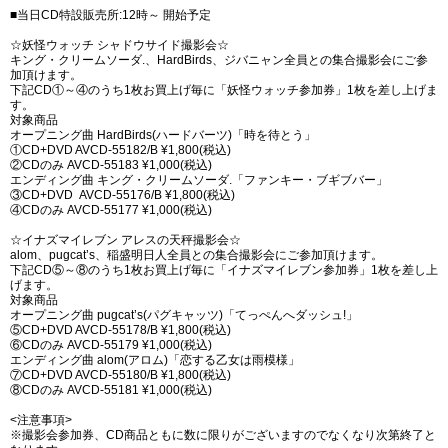
■当日CD特設販売所:12時～ 開始予定
☆妖怪ウォッチ シャドウサイド撮影会☆
キング・クリームソーダ.、HardBirds、ジバニャン全員との集合撮影会にご参
加頂けます。
下記CD①～④のうち1枚お買上げ毎に「妖怪ウォッチ参加券」1枚を差し上げま
す。
対象商品
オープニング曲 HardBirds(ハードバーツ)「時を待とう」
①CD+DVD AVCD-55182/B ¥1,800(税込)
②CDのみ AVCD-55183 ¥1,000(税込)
エンディング曲 キング・クリームソーダ.「ファンキー・ブギブバー」
③CD+DVD AVCD-55176/B ¥1,800(税込)
④CDのみ AVCD-55177 ¥1,000(税込)
☆イナズマイレブン アレスの天秤撮影会☆
alom、pugcat’s、稲盛明日人全員との集合撮影会にご参加頂けます。
下記CD⑤～⑧のうち1枚お買上げ毎に「イナズマイレブン参加券」1枚を差し上
げます。
対象商品
オープニング曲 pugcat’s(パグキャッツ)「てっぺんへダッシュ!」
⑤CD+DVD AVCD-55178/B ¥1,800(税込)
⑥CDのみ AVCD-55179 ¥1,000(税込)
エンディング曲 alom(アロム)「恋する乙女は雨模様」
⑦CD+DVD AVCD-55180/B ¥1,800(税込)
⑧CDのみ AVCD-55181 ¥1,000(税込)
<注意事項>
※撮影会参加券、CD商品ともに数に限りがございますのでなくなり次第終了と