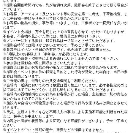
なります。
※撮影会開催時間内でも、列が途切れ次第、撮影会を終了とさせて頂く場合が
ございます。
※お客様、アーティスト及びタレント等の安全を第一に考え、手荷物検査、ま
たは手荷物一時預かりをさせて頂く場合がございます。
※お客様の物品の損失、事故等につきましては、主催者では一切責任を負いか
ねます。
※イベント会場は、万全を期した上での運営をさせていただいておりますが、
不審者、不審物を見かけた際には、警備員にお声掛け下さい。
※メンバーに対する撮影・録音行為は一切禁止とさせていただきます。
※撮影会時間には限りがございますので、予めご了承ください。
※参加券はイベント当日のみ有効です。他会場では使用出来ません。
※3歳以上のお客様より「参加券」が必要になります。
※参加券の紛失・盗難等による再発行はいたしませんので御了承下さい。
※参加券は撮影会の際に回収させていただきます。
※撮影会は係員がお客様の肩や腕などに触れて誘導する場合があります。
※撮影会イベント参加券の転売を目的とした行為が発覚した場合は、当日の参
加券は無効となります。
※ご来場の際は、最寄りの公共交通機関をご利用ください。
※会場内・近隣においてのゴミ放置は固く禁止いたします。必ず各指定のゴミ
捨て場に捨てていただくか、お持ち帰りになるかにしていただきます。
※会場内の器物破損などの行為をお客様が行った場合、主催側は一切の責任を
負いかねますのでご注意ください。
※施設内や会場での荷物置き等による場所取り行為や座り込みは禁止とさせて
頂きます。
※天災、交通ストライキなど不可抗力の事由により実施不可能と判断された場
合は、握手会を中止いたします。
※内容は出演者の状況等により変更になる可能性がございます。予めご了承く
ださい。
※イベントの中止・延期の場合、旅費などの補償はできません。