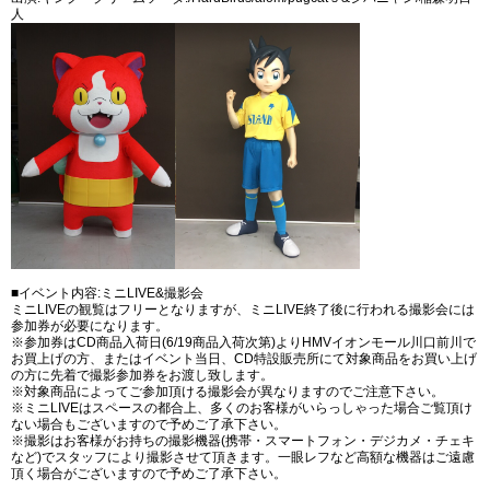
人
■イベント内容:ミニLIVE&撮影会
ミニLIVEの観覧はフリーとなりますが、ミニLIVE終了後に行われる撮影会には
参加券が必要になります。
※参加券はCD商品入荷日(6/19商品入荷次第)よりHMVイオンモール川口前川で
お買上げの方、またはイベント当日、CD特設販売所にて対象商品をお買い上げ
の方に先着で撮影参加券をお渡し致します。
※対象商品によってご参加頂ける撮影会が異なりますのでご注意下さい。
※ミニLIVEはスペースの都合上、多くのお客様がいらっしゃった場合ご覧頂け
ない場合もございますので予めご了承下さい。
※撮影はお客様がお持ちの撮影機器(携帯・スマートフォン・デジカメ・チェキ
など)でスタッフにより撮影させて頂きます。一眼レフなど高額な機器はご遠慮
頂く場合がございますので予めご了承下さい。