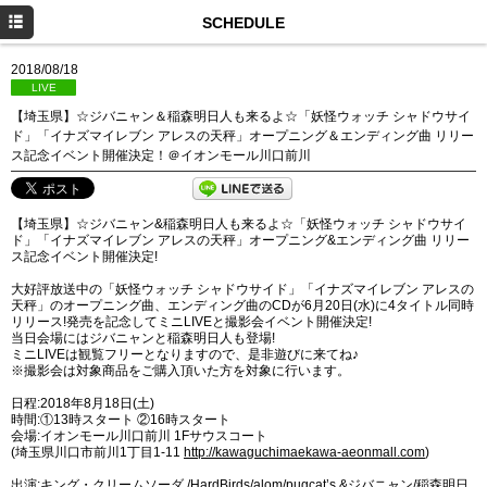
HOME
SCHEDULE
NEWS
2018/08/18
LIVE
SCHEDULE
【埼玉県】☆ジバニャン＆稲森明日人も来るよ☆「妖怪ウォッチ シャドウサイ
ド」「イナズマイレブン アレスの天秤」オープニング＆エンディング曲 リリー
DISCOGRAPHY
ス記念イベント開催決定！＠イオンモール川口前川
PROFILE
【埼玉県】☆ジバニャン&稲森明日人も来るよ☆「妖怪ウォッチ シャドウサイ
MOVIE
ド」「イナズマイレブン アレスの天秤」オープニング&エンディング曲 リリー
ス記念イベント開催決定!
大好評放送中の「妖怪ウォッチ シャドウサイド」「イナズマイレブン アレスの
天秤」のオープニング曲、エンディング曲のCDが6月20日(水)に4タイトル同時
リリース!発売を記念してミニLIVEと撮影会イベント開催決定!
当日会場にはジバニャンと稲森明日人も登場!
ミニLIVEは観覧フリーとなりますので、是非遊びに来てね♪
※撮影会は対象商品をご購入頂いた方を対象に行います。
日程:2018年8月18日(土)
時間:①13時スタート ②16時スタート
会場:イオンモール川口前川 1Fサウスコート
(埼玉県川口市前川1丁目1-11
http://kawaguchimaekawa-aeonmall.com
)
出演:キング・クリームソーダ./HardBirds/alom/pugcat’s &ジバニャン/稲森明日