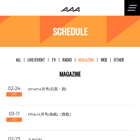
SCHEDULE
ALL
LIVE/EVENT
TV
RADIO
MAGAZINE
WEB
OTHER
MAGAZINE
02-24
smart4月号(日高・與)
2017
03-11
FRaU4月号(表紙)（西島）
2017
02-23
JUNON