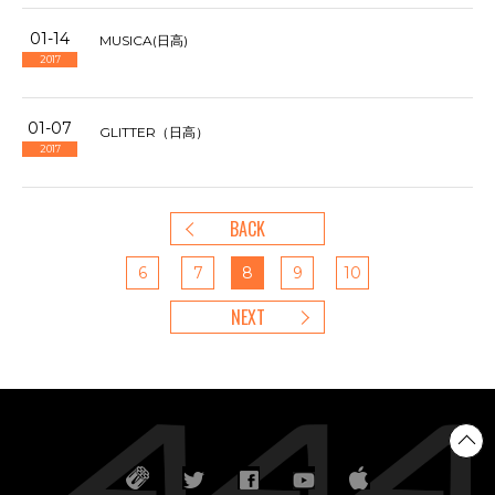
01-14
MUSICA(日高)
2017
01-07
GLITTER（日高）
2017
BACK
6
7
8
9
10
NEXT