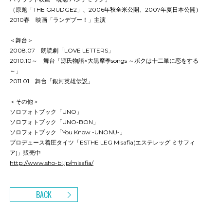
（原題「THE GRUDGE2」、2006年秋全米公開、2007年夏日本公開）
2010春 映画「ランデブー！」主演
＜舞台＞
2008.07 朗読劇「LOVE LETTERS」
2010.10～ 舞台「源氏物語×大黒摩季songs ～ボクは十二単に恋をする
～」
2011.01 舞台「銀河英雄伝説」
＜その他＞
ソロフォトブック「UNO」
ソロフォトブック「UNO-BON」
ソロフォトブック「You Know -UNONU-」
プロデュース着圧タイツ「ESTHE LEG Misafia(エステレッグ ミサフィ
ア)」販売中
http://www.sho-bi.jp/misafia/
BACK