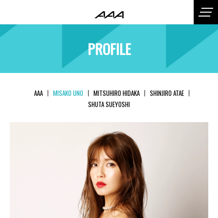
PROFILE
AAA
MISAKO UNO
MITSUHIRO HIDAKA
SHINJIRO ATAE
SHUTA SUEYOSHI