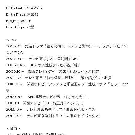
Birth Date: 1986/7/16
Birth Place: 東京都
Height: 160cm
Blood Type: O型
＜TV＞
2006.02 短編ドラマ「彼らの海8」（テレビ熊本(TKU)、フジテレビ(CX)
などでOA）
2007.04～ テレビ東京(TX)「音時間」MC
2008.04～ NHK 朝の連続テレビ小説「瞳」
2008.10～ 関西テレビ(KTV)「未来世紀シェイクスピア」
2009.02 テレビ朝日「特命係長・只野仁」(第37話)ゲスト出演
2010.01～ 関西テレビ・フジテレビ系全国ネット連続ドラマ「まっすぐな
男」
2012.04～ NHK連続テレビ小説「梅ちゃん先生」
2013.01 関西テレビ「GTOお正月スペシャル」
2013.10～ テレビ東京系列ドラマ「東京トイボックス」
2014.01～ テレビ東京系列ドラマ「大東京トイボックス」
＜映画＞
ハリウッド映画「呪怨 パンデミック」