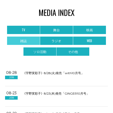
MEDIA INDEX
TV
舞台
映画
雑誌
ラジオ
WEB
ソロ活動
その他
08-28
《宇野実彩子》8/28(火)発売「with10月号」
2018
08-23
《宇野実彩子》8/23(木)発売「GINGER10月号」
2018