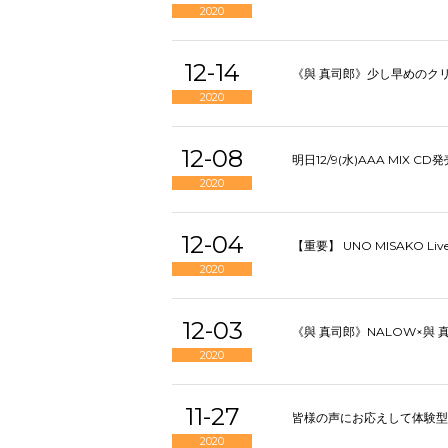
2020
12-14
《與 真司郎》少し早めのク
2020
12-08
明日12/9(水)AAA MIX 
2020
12-04
【重要】 UNO MISAKO Li
2020
12-03
《與 真司郎》NALOW×與 真
2020
11-27
皆様の声にお応えして体験型エキシビシ
2020