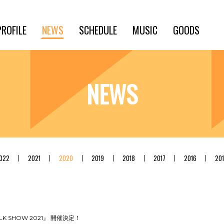
PROFILE
NEWS
SCHEDULE
MUSIC
GOODS
NEWS
022
2021
2020
2019
2018
2017
2016
20
K SHOW 2021』 開催決定！