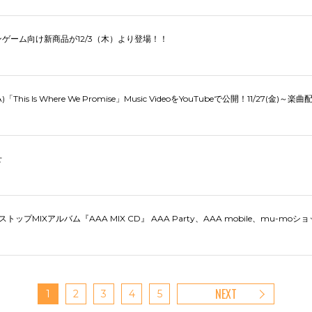
ゲーム向け新商品が12/3（木）より登場！！
AAA)「This Is Where We Promise」Music VideoをYouTubeで公開！11/27(金)
せ
ンストップMIXアルバム『AAA MIX CD』 AAA Party、AAA mobile、mu-
NEXT
1
2
3
4
5