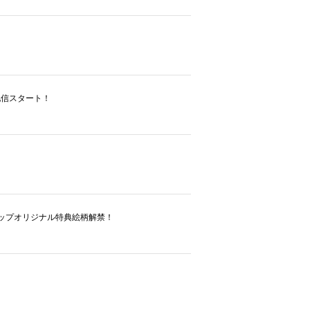
～楽曲配信スタート！
moショップオリジナル特典絵柄解禁！