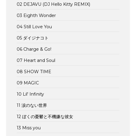
02 DEJAVU (DJ Hello Kitty REMIX)
03 Eighth Wonder
04 Still Love You
05 ダイジナコト
06 Charge & Go!
07 Heart and Soul
08 SHOW TIME
09 MAGIC
10 Lil' Infinity
11 涙のない世界
12 ぼくの憂鬱と不機嫌な彼女
13 Miss you