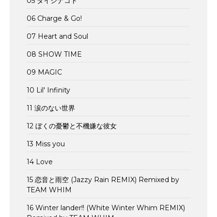
05 ダイジナコト
06 Charge & Go!
07 Heart and Soul
08 SHOW TIME
09 MAGIC
10 Lil' Infinity
11 涙のない世界
12 ぼくの憂鬱と不機嫌な彼女
13 Miss you
14 Love
15 恋音と雨空 (Jazzy Rain REMIX) Remixed by
TEAM WHIM
16 Winter lander!! (White Winter Whim REMIX)