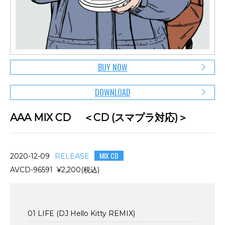
BUY NOW
DOWNLOAD
AAA MIX CD ＜CD (スマプラ対応)＞
MIX CD
2020-12-09
RELEASE
AVCD-96591 ¥2,200(税込)
01 LIFE (DJ Hello Kitty REMIX)