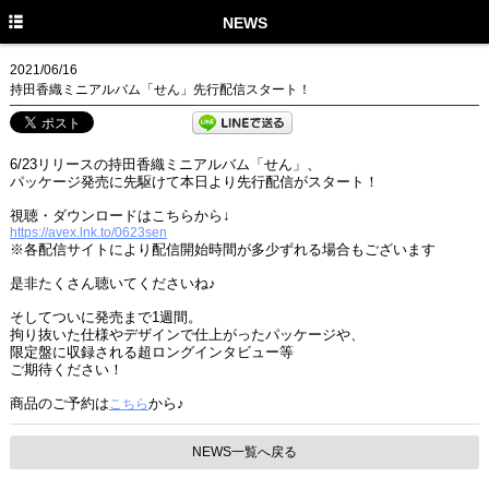
HOME
NEWS
NEWS
2021/06/16
持田香織ミニアルバム「せん」先行配信スタート！
MEDIA
PROFILE
6/23リリースの持田香織ミニアルバム「せん」、
パッケージ発売に先駆けて本日より先行配信がスタート！
DISCOGRAPHY
視聴・ダウンロードはこちらから↓
GOODS
https://avex.lnk.to/0623sen
※各配信サイトにより配信開始時間が多少ずれる場合もございます
もかのま
是非たくさん聴いてくださいね♪
PHOTO GALLERY
そしてついに発売まで1週間。
拘り抜いた仕様やデザインで仕上がったパッケージや、
限定盤に収録される超ロングインタビュー等
ご期待ください！
商品のご予約は
から♪
こちら
NEWS一覧へ戻る