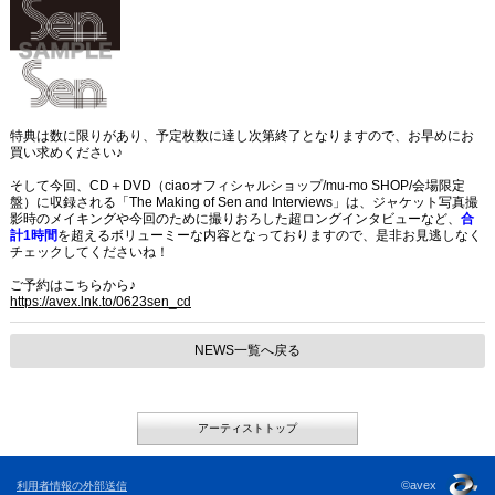
特典は数に限りがあり、予定枚数に達し次第終了となりますので、お早めにお
買い求めください♪
そして今回、CD＋DVD（ciaoオフィシャルショップ/mu-mo SHOP/会場限定
盤）に収録される「The Making of Sen and Interviews」は、ジャケット写真撮
影時のメイキングや今回のために撮りおろした超ロングインタビューなど、
合
計1時間
を超えるボリューミーな内容となっておりますので、是非お見逃しなく
チェックしてくださいね！
ご予約はこちらから♪
https://avex.lnk.to/0623sen_cd
NEWS一覧へ戻る
アーティストトップ
©avex
利用者情報の外部送信