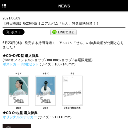
HOME
NEWS
NEWS
2021/06/09
【持田香織】6/23発売 ミニアルバム「せん」特典絵柄解禁！！
MEDIA
PROFILE
6月23日(水)に発売する持田香織ミニアルバム「せん」の特典絵柄が公開となり
ました！
DISCOGRAPHY
★CD+DVD盤 購入特典
(ciaoオフィシャルショップ / mu-moショップ / 会場限定盤)
GOODS
ポストカード2種セット
(サイズ：100×148mm)
もかのま
PHOTO GALLERY
★CD Only盤 購入特典
オリジナルステッカー
(サイズ：91×110mm)