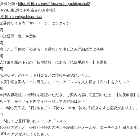
月振替公演>
https://l-tike.com/st1/beaweb-gachispecial2
EA WEB以外でお申込みのお客様】
://l-tike.com/gachispecial/
受付サイト内「マイページ」にログイン
2]
申込履歴一覧」を選択
3]
したい予約の「公演名」を選択して申し込み詳細画面に移動
4]
詳細画面の下部の「払戻情報」にある【払戻手続きへ】を選択
5]
戻状況」のチケット料金などの情報を確認頂いた上、
戻手続き案内メール宛先」にメールアドレスを入力頂き【次へ】をクリック
6]
請内容確認」の情報を確認いただき、ご案内内容に同意頂いた上、【払戻申請】
らで、受付サイト内マイページ上での登録は完了
step6]の完了後、3日以内に[step7]から［step11]のお手続きをする必要があります
7]
tep6]にてご登録頂いたメールアドレスへ
受取内容」と「受取り手続き方法」を記載したメールが、ローチケより届きます
URLへアクセスしてください。