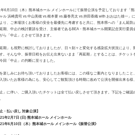
21年6月10日（木）熊本城ホール メインホールにて振替公演を予定しております「熊
ャル 浜崎貴司 vs.中山美穂 vs.根本要 vs.藤巻亮太 vs.持田香織 with おお
より、ご来場頂くお客様の安全を最優先に考慮すると共に、熊本県への「まん延防
延期、中止の検討要請を受け、主催者であるBEA・熊本城ホール開業記念実行委員
がら「中止」とさせて頂きます。
延期」も視野に検討しておりましたが、日々刻々と変化する感染拡大状況により、
す。そんな中、振替日程をお伝え出来ないまま「再延期」とすることは、チケット
今回「中止」の判断に至りました。
を楽しみにお待ち頂いておりましたお客様には、この様なご案内となりましたこと
入頂いたお客様の為にも、安心してご観覧頂ける時期に改めて公演を開催出来る様
止」に伴い、ご購入頂いたチケットは全て払い戻しさせて頂きます。下記をご確認
。
止・払い戻し 対象公演】
021年2月7日 (日) 熊本城ホール メインホール
021年6月10日（木）熊本城ホール メインホール《振替公演》