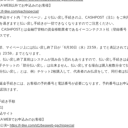
EA WEB以外でお申込みのお客様】
://l-tike.com/gachispecial/
申込サイト内「マイページ」より払い戻し手続きの上、CASHPOST（注1）をご
を過ぎますと払い戻し手続きが一切できなくなりますのでご注意ください。
）CASHPOSTとは金融庁管轄の資金移動業者であるイーコンテクスト社（登録番号
スです。
部、マイページ上には払い戻し終了日が「6月30日（水）23:59」までと表記され
）23:59」までとなります。
、払い戻し終了直前はシステムが混み合う恐れもありますので、払い戻し手続きは
子チケットの「部分払い戻し」は出来ません。払い戻しする場合は購入枚数分全て
分払い戻し」とは、例）チケット2枚購入して、代表者のみ払戻をして、同行者は
返金手続きには、お客様の予約番号と電話番号が必要になります。予約番号はお申
認頂けます。
手続き手順
1]
込サイト
EA WEBでお申込みのお客様】
月公演>
https://l-tike.com/st1/beaweb-gachispecial