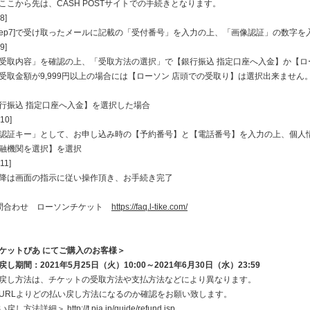
こから先は、CASH POSTサイトでの手続きとなります。
8]
tep7]で受け取ったメールに記載の「受付番号」を入力の上、「画像認証」の数字
9]
取内容」を確認の上、「受取方法の選択」で【銀行振込 指定口座へ入金】か【ロ
取金額が9,999円以上の場合には【ローソン 店頭での受取り】は選択出来ません
行振込 指定口座へ入金】を選択した場合
p10]
証キー」として、お申し込み時の【予約番号】と【電話番号】を入力の上、個人
融機関を選択】を選択
p11]
は画面の指示に従い操作頂き、お手続き完了
問合わせ ローソンチケット
https://faq.l-tike.com/
ケットぴあ にてご購入のお客様＞
戻し期間：2021年5月25日（火）10:00～2021年6月30日（水）23:59
戻し方法は、チケットの受取方法や支払方法などにより異なります。
URLよりどの払い戻し方法になるのか確認をお願い致します。
い戻し方法詳細＞
http://t.pia.jp/guide/refund.jsp