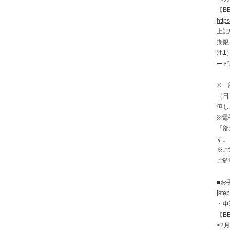
【B
https
上記
期限
注1
ービ
※一
（日
但し
※電
「部
す。
※ご
ご確
■お
[step
・申
【B
<2