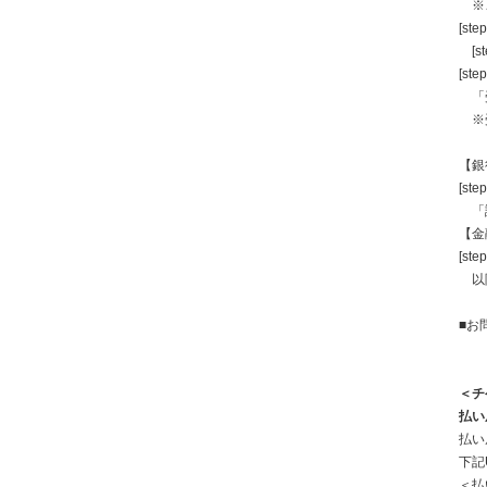
※こ
[step
[s
[step
「受
※受
【銀
[ste
「認
【金
[ste
以降
■お
＜チ
払い
払い
下記
＜払