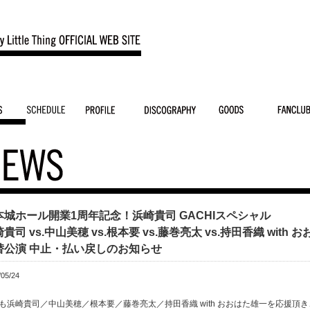
本城ホール開業1周年記念！浜崎貴司 GACHIスペシャル
貴司 vs.中山美穂 vs.根本要 vs.藤巻亮太 vs.持田香織 with 
替公演 中止・払い戻しのお知らせ
/05/24
も浜崎貴司／中山美穂／根本要／藤巻亮太／持田香織 with おおはた雄一を応援頂