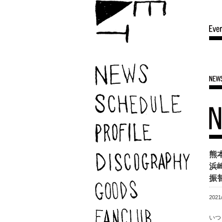
熊
浜崎
振
2021
いつ