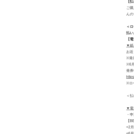
【払
ご購
んの
＜ロ
払い
【電
▼
紙
お近
※発
※6
発券
https
※ロ
＜払
▼
電
・申
【B
<2
<6