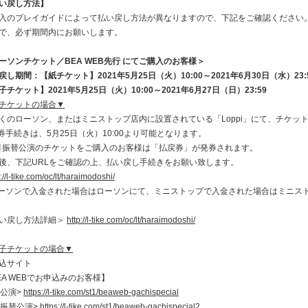
い戻し方法】
入のプレイガイドによって払い戻し方法が異なりますので、下記をご確認ください
で、必ず期間内にお願いします。
ーソン
チケット／BEA WEB先行 にてご購入のお客様
＞
戻し期間：【紙チケット】2021年5月25日（火）10:00～2021年6月30日（水）23:
子チケット】2021年5月25日（火）10:00～2021年6月27日（日）23:59
チケットの場合
▼
くのローソン、またはミニストップ店内に設置されている「Loppi」にて、チケッ
券手続きは、5月25日（火）10:00より可能となります。
月振替公演のチケットをご購入のお客様は「払戻券」が発券されます。
後、下記URLをご確認の上、払い戻し手続きをお願い致します。
://l-tike.com/oc/lt/haraimodoshi/
ーソンで入金された場合はローソンにて、ミニストップで入金された場合はミニス
い戻し方法詳細＞
http://l-tike.com/oc/lt/haraimodoshi/
子チケットの場合
▼
込サイト
EA WEBでお申込みのお客様】
月公演>
https://l-tike.com/st1/beaweb-gachispecial
月振替公演>
https://l-tike.com/st1/beaweb-gachispecial2