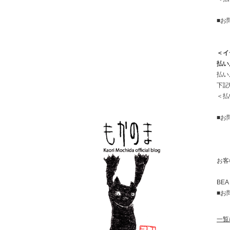
■お
＜イ
払い
払い
下記
＜払
■お
お客
BE
■お問
一覧