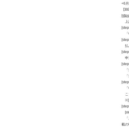
<6
【B
https
上記
[step
「
[step
払戻
[step
申込
[step
「払
「払
[step
「申
こち
※[
[step
[s
「お
載の