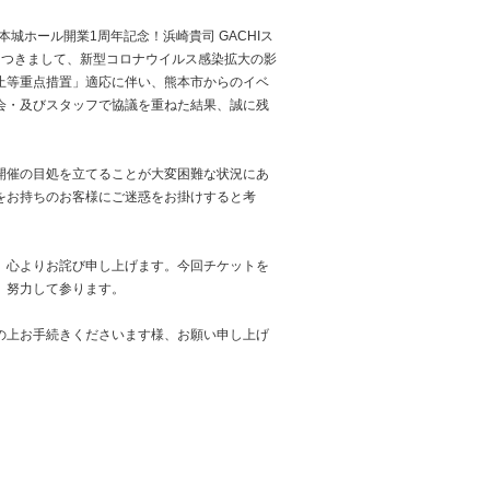
本城ホール開業1周年記念！浜崎貴司 GACHIス
はた雄一」につきまして、新型コロナウイルス感染拡大の影
止等重点措置」適応に伴い、熊本市からのイベ
会・及びスタッフで協議を重ねた結果、誠に残
開催の目処を立てることが大変困難な状況にあ
をお持ちのお客様にご迷惑をお掛けすると考
、心よりお詫び申し上げます。今回チケットを
、努力して参ります。
の上お手続きくださいます様、お願い申し上げ