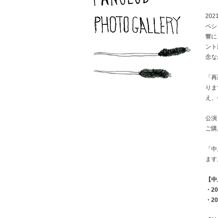
20
ペシ
響に
ント
念な
「再
りま
え、
公演
ご購
「中
ます
【中
・2
・2