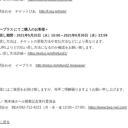
問合わせ チケットぴあ
http://t.pia.jp/help/
ープラス にてご購入のお客様＞
戻し期間：2021年5月25日（火）10:00～2021年6月30日（水）23:59
戻し方法は、チケットの受取方法や支払方法などにより異なります。
URLよりどの払い戻し方法になるのか確認をお願い致します。
い戻し方法詳細＞
https://eplus.jp/sf/refund1/
問合わせ イープラス
http://eplus.jp/refund2-toiawase/
様にはご迷惑をお掛け致しますが、何卒ご理解賜りますようお願い申し上げます。
A ／ 熊本城ホール開業記念実行委員会
合せ BEA 092-712-4221（月・水・金 12:00～17:00）
https://www.bea-net.com/
に戻る