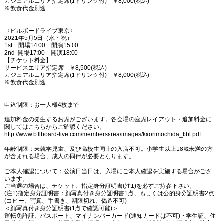
カジュアルエリア指定席(1ドリンク付) ￥8,000(税込)
※飲食代金別途
〈ビルボードライブ東京〉
2021年5月5日（水・祝）
1st 開場14:00 開演15:00
2nd 開場17:00 開演18:00
【チケット料金】
サービスエリア指定席 ￥8,500(税込)
カジュアルエリア指定席(1ドリンク付) ￥8,000(税込)
※飲食代金別途
申込制限：お一人様4枚まで
追加料金の発生するお席がございます。各会場の座席レイアウト・追加料金に
関してはこちらからご確認ください。
http://www.billboard-live.com/membersarea/images/kaorimochida_bbl.pdf
年齢制限：未就学児童、及び高校生同士の入店不可。小学生以上18歳未満の方
が含まれる場合、成人の同伴が必要となります。
ご本人確認について：公演日当日は、入場にご本人確認を実施する場合がござ
います。
ご当選の場合は、チケット、指定身分証明書(注1)を必ずご持参下さい。
(注1)指定身分証明書：顔写真付き身分証明書1点、もしくは公的身分証明書2点
(コピー、写真、手書き、期限切れ、偽造不可)
＜顔写真付き身分証明書(1点で確認可能)＞
運転免許証、パスポート、マイナンバーカード(通知カードは不可)・学生証、住