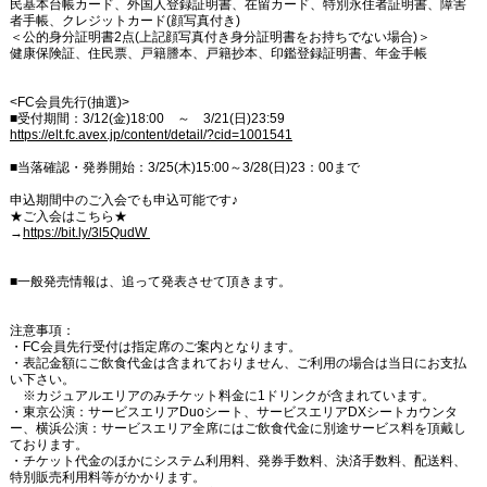
民基本台帳カード、外国人登録証明書、在留カード、特別永住者証明書、障害
者手帳、クレジットカード(顔写真付き)
＜公的身分証明書2点(上記顔写真付き身分証明書をお持ちでない場合)＞
健康保険証、住民票、戸籍謄本、戸籍抄本、印鑑登録証明書、年金手帳
<FC会員先行(抽選)>
■受付期間：3/12(金)18:00 ～ 3/21(日)23:59
https://elt.fc.avex.jp/content/detail/?cid=1001541
■当落確認・発券開始：3/25(木)15:00～3/28(日)23：00まで
申込期間中のご入会でも申込可能です♪
★ご入会はこちら★
→
https://bit.ly/3l5QudW
■一般発売情報は、追って発表させて頂きます。
注意事項：
・FC会員先行受付は指定席のご案内となります。
・表記金額にご飲食代金は含まれておりません、ご利用の場合は当日にお支払
い下さい。
※カジュアルエリアのみチケット料金に1ドリンクが含まれています。
・東京公演：サービスエリアDuoシート、サービスエリアDXシートカウンタ
ー、横浜公演：サービスエリア全席にはご飲食代金に別途サービス料を頂戴し
ております。
・チケット代金のほかにシステム利用料、発券手数料、決済手数料、配送料、
特別販売利用料等がかかります。