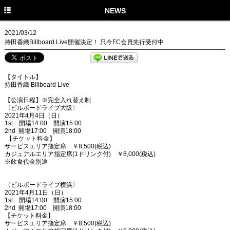
HOME
NEWS
NEWS
2021/03/12
持田香織Billboard Live開催決定！ 只今FC会員先行受付中
MEDIA
PROFILE
【タイトル】
持田香織 Billboard Live
DISCOGRAPHY
【公演日程】※完全入れ替え制
〈ビルボードライブ大阪〉
GOODS
2021年4月4日（日）
1st 開場14:00 開演15:00
もかのま
2nd 開場17:00 開演18:00
【チケット料金】
サービスエリア指定席 ￥8,500(税込)
PHOTO GALLERY
カジュアルエリア指定席(1ドリンク付) ￥8,000(税込)
※飲食代金別途
〈ビルボードライブ横浜〉
2021年4月11日（日）
1st 開場14:00 開演15:00
2nd 開場17:00 開演18:00
【チケット料金】
サービスエリア指定席 ￥8,500(税込)