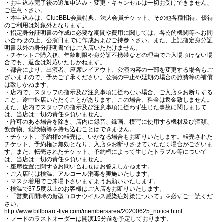
・お申込み完了後の追加申込み・変更・キャンセルは一切お受けできません、
ご注意下さい。
・本申込みは、ClubBBL会員特典、法人会員チケット、その他各種招待、優待
のご利用は対象外となります。
・指定身分証明書の作成に必要な期間や費用に関しては、各公的機関等へお問
い合わせの上、公演日までに作成およびご持参下さい。また、上記指定身分証
明書以外の身分証明書ではご入店いただけません。
・チケットご購入後、年齢制限や身分証不携帯などの理由でご入場頂けない場
合でも、返金は対応いたしかねます。
・都合により、出演者、座席レイアウト、公演内容の一部を変更する場合もご
ざいますので、予めご了承ください。公演の中止や延期の場合の旅費等の補償
は致しかねます。
・店内で、スタッフの指示及び注意事項に従わない場合、ご入店をお断りする
こと、途中退店いただくことがあります。この場合、料金は返金致しません。
また、店内でスタッフの指示及び注意事項に従わず生じた事故に関しまして
は、当店は一切の責任を負いません。
・許可のある場合を除き、店内に録音、録画、模写に使用する機材及び酒類、
飲食物、危険物等を持ち込むことはできません。
・チケット、予約権の転売は、いかなる場合もお断りいたします。転売された
チケット、予約権は無効となり、入店をお断りさせていただく場合がございま
す。また、転売されたチケット、予約権によって生じたトラブル等について
は、当店は一切の責任を負いません。
・座席位置に関するお問い合わせはお答えしかねます。
・ご入店時は検温、アルコール消毒を実施いたします。
・マスク着用でご来場下さいますようお願いいたします。
・検温で37.5度以上のお客様はご入店をお断りいたします。
・「営業再開時の新型コロナウイルス感染症対策について」を必ずご一読くだ
さい。
http://www.billboard-live.com/membersarea/20200625_notice.html
・フードのラストオーダーは開演15分前を予定しております。