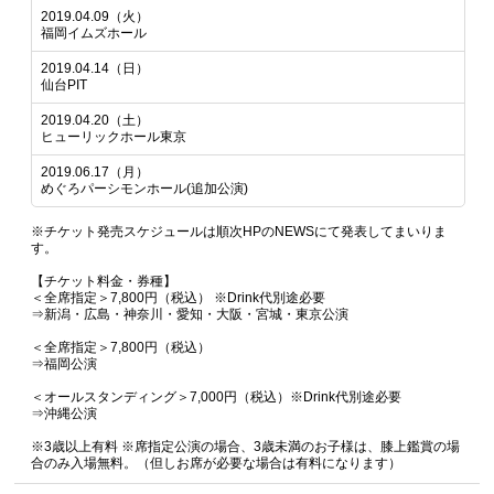
2019.04.09（火）
福岡イムズホール
2019.04.14（日）
仙台PIT
2019.04.20（土）
ヒューリックホール東京
2019.06.17（月）
めぐろパーシモンホール(追加公演)
※チケット発売スケジュールは順次HPのNEWSにて発表してまいりま
す。
【チケット料金・券種】
＜全席指定＞7,800円（税込） ※Drink代別途必要
⇒新潟・広島・神奈川・愛知・大阪・宮城・東京公演
＜全席指定＞7,800円（税込）
⇒福岡公演
＜オールスタンディング＞7,000円（税込）※Drink代別途必要
⇒沖縄公演
※3歳以上有料 ※席指定公演の場合、3歳未満のお子様は、膝上鑑賞の場
合のみ入場無料。（但しお席が必要な場合は有料になります）