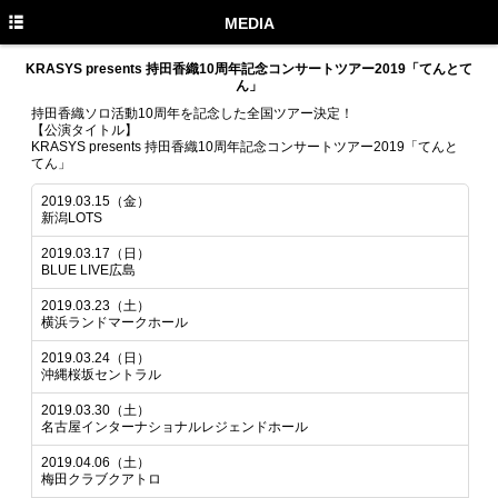
HOME
MEDIA
NEWS
KRASYS presents 持田香織10周年記念コンサートツアー2019「てんとて
ん」
MEDIA
持田香織ソロ活動10周年を記念した全国ツアー決定！
【公演タイトル】
KRASYS presents 持田香織10周年記念コンサートツアー2019「てんと
PROFILE
てん」
DISCOGRAPHY
2019.03.15（金）
新潟LOTS
GOODS
2019.03.17（日）
BLUE LIVE広島
もかのま
2019.03.23（土）
PHOTO GALLERY
横浜ランドマークホール
2019.03.24（日）
沖縄桜坂セントラル
2019.03.30（土）
名古屋インターナショナルレジェンドホール
2019.04.06（土）
梅田クラブクアトロ