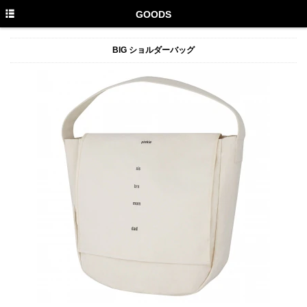
HOME
GOODS
NEWS
BIG ショルダーバッグ
MEDIA
PROFILE
DISCOGRAPHY
GOODS
もかのま
PHOTO GALLERY