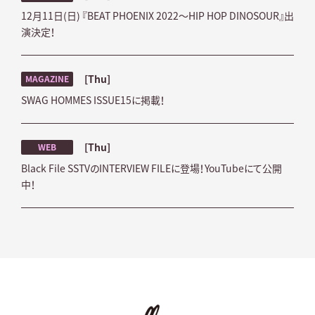
12月11日(日) 『BEAT PHOENIX 2022～HIP HOP DINOSOUR』出
演決定！
[Thu]
MAGAZINE
SWAG HOMMES ISSUE15に掲載！
[Thu]
WEB
Black File SSTVのINTERVIEW FILEに登場！YouTubeにて公開
中！