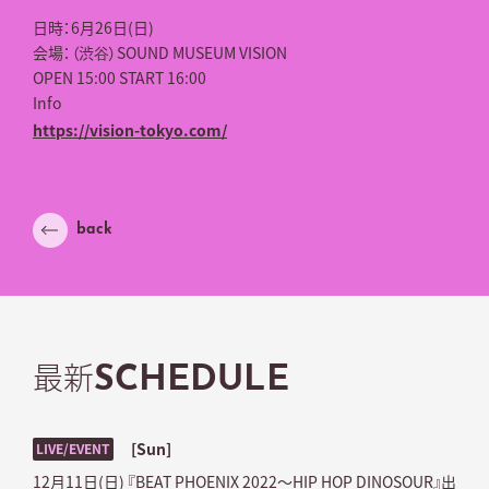
日時：6月26日(日)
会場：（渋谷）SOUND MUSEUM VISION
OPEN 15:00 START 16:00
Info
https://vision-tokyo.com/
back
最新
SCHEDULE
[Sun]
LIVE/EVENT
12月11日(日) 『BEAT PHOENIX 2022～HIP HOP DINOSOUR』出