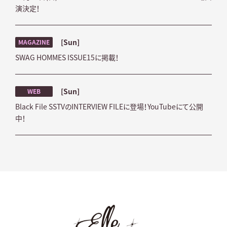
演決定！
[Sun]
MAGAZINE
SWAG HOMMES ISSUE15に掲載！
[Sun]
WEB
Black File SSTVのINTERVIEW FILEに登場！YouTubeにて公開
中！