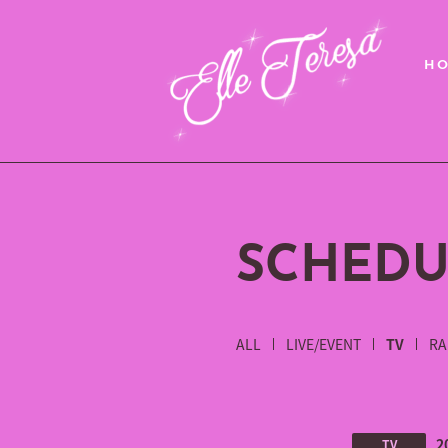
H
SCHEDU
ALL
LIVE/EVENT
TV
RA
2
TV