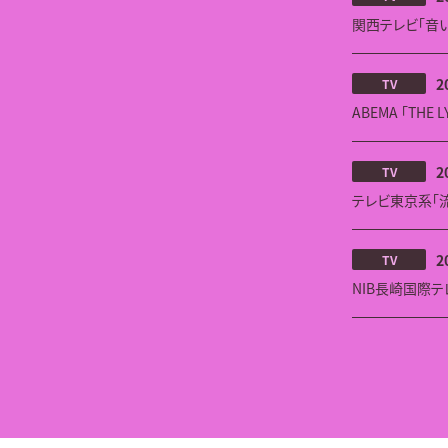
関西テレビ「音い
2
TV
ABEMA 「THE 
2
TV
テレビ東京系「流派-
2
TV
NIB長崎国際テレ