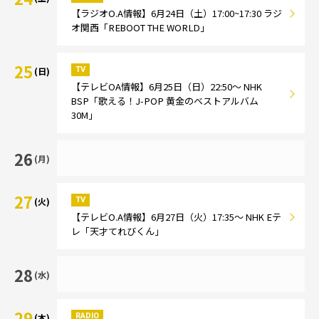
【ラジオO.A情報】6月24日（土）17:00~17:30 ラジ
オ関西「REBOOT THE WORLD」
25
TV
(日)
【テレビOA情報】6月25日（日）22:50～ NHK
BSP「歌える！J-POP 黄金のベストアルバム
30M」
26
(月)
27
TV
(火)
【テレビO.A情報】6月27日（火）17:35～ NHK Eテ
レ「天才てれびくん」
28
(水)
29
RADIO
(木)