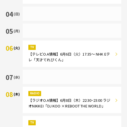
04
(日)
05
(月)
06
TV
(火)
【テレビO.A情報】6月6日（火）17:35～ NHK Eテ
レ「天才てれびくん」
07
(水)
08
RADIO
(木)
【ラジオO.A情報】6月8日（木）22:30~23:00 ラジ
オNIKKEI「DJ KOO ×REBOOT THE WORLD」
TV