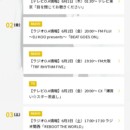
【テレビO.A情報】6月1日（木）01:30～ テレビ東
京「目を閉じてお聴きください」
02
RADIO
(金)
【ラジオO.A情報】6月2日（金）20:00～ FM FUJI
～DJ KOO presents～「BEAT GOES ON」
RADIO
【ラジオO.A情報】6月2日（金）19:30～ FM大阪
「TRF RHYTHM FIVE」
TV
【テレビO.A情報】6月2日（金）20:00～ CX「爆買
い☆スター恩返し」
03
RADIO
(土)
【ラジオO.A情報】6月3日（土）17:00~17:30 ラジ
オ関西「REBOOT THE WORLD」