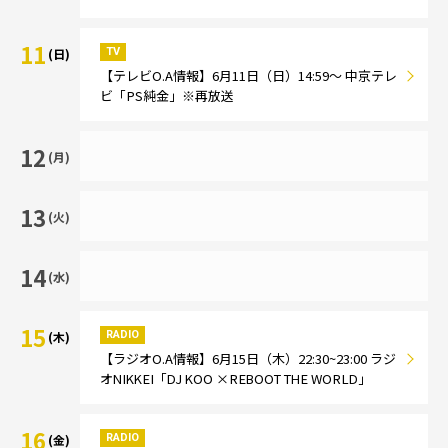
11
TV
(日)
【テレビO.A情報】6月11日（日）14:59～ 中京テレ
ビ「PS純金」※再放送
12
(月)
13
(火)
14
(水)
15
RADIO
(木)
【ラジオO.A情報】6月15日（木）22:30~23:00 ラジ
オNIKKEI「DJ KOO ×REBOOT THE WORLD」
16
RADIO
(金)