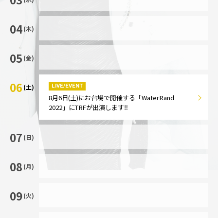
04
(木)
05
(金)
06
LIVE/EVENT
(土)
8月6日(土)にお台場で開催する「WaterRand
2022」にTRFが出演します‼️
07
(日)
08
(月)
09
(火)