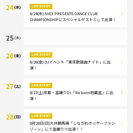
24
LIVE/EVENT
(水)
8/24(水) AVEX PRESENTS DANCE CLUB
CHAMPIONSHIPにスペシャルゲストとして出演！
25
(木)
26
LIVE/EVENT
(金)
8/26(金) DJイベント「東京歌謡曲ナイト」に出
演！
27
LIVE/EVENT
(土)
8/27(土)京都・盆踊りDJ「Re born!地蔵盆」に出
演！
28
LIVE/EVENT
(日)
8月28日(日)大井競馬場「しながわホッケーファン
ゾーン」にて盆踊りで出演！！